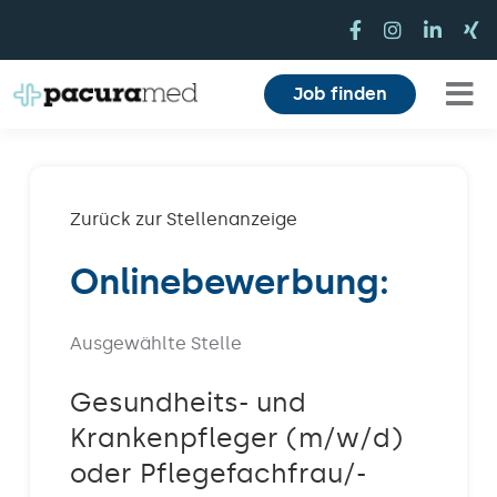
Zum
Inhalt
springen
Job finden
Tog
Für Pflegekräfte
Nav
Für Einrichtungen
Zurück zur Stellenanzeige
Onlinebewerbung:
Mitarbeiterbereich
Karriere
Ausgewählte Stelle
Über uns
Gesundheits- und
Krankenpfleger (m/w/d)
Magazin
oder Pflegefachfrau/-