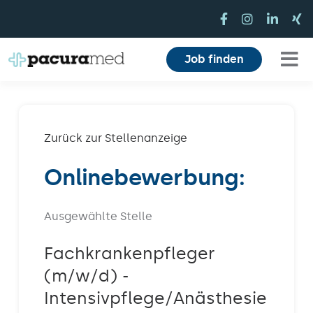
Zum
Inhalt
springen
Job finden
Tog
Für Pflegekräfte
Nav
Für Einrichtungen
Zurück zur Stellenanzeige
Onlinebewerbung:
Mitarbeiterbereich
Karriere
Ausgewählte Stelle
Über uns
Fachkrankenpfleger
(m/w/d) -
Magazin
Intensivpflege/Anästhesie