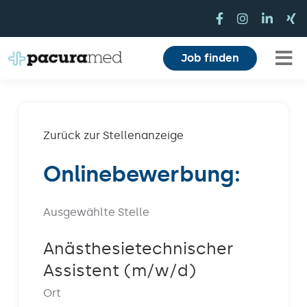
Zum
Inhalt
springen
Job finden
Tog
Für Pflegekräfte
Nav
Für Einrichtungen
Zurück zur Stellenanzeige
Onlinebewerbung:
Mitarbeiterbereich
Karriere
Ausgewählte Stelle
Über uns
Anästhesietechnischer
Assistent (m/w/d)
Magazin
Ort