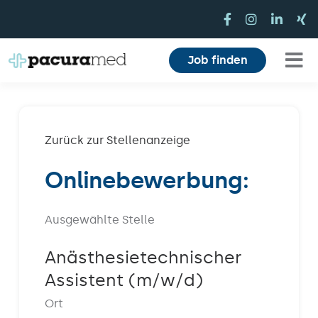
Zum
Inhalt
springen
Job finden
Tog
Für Pflegekräfte
Nav
Für Einrichtungen
Zurück zur Stellenanzeige
Onlinebewerbung:
Mitarbeiterbereich
Karriere
Ausgewählte Stelle
Über uns
Anästhesietechnischer
Assistent (m/w/d)
Magazin
Ort