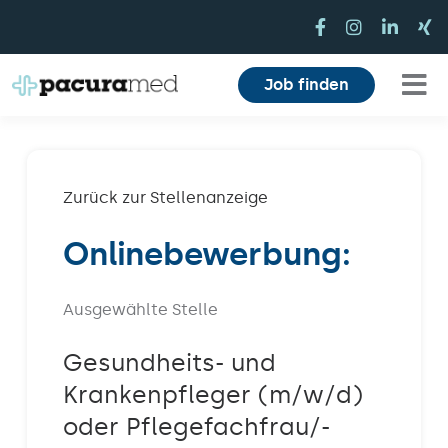
Zum
Inhalt
springen
Job finden
Tog
Für Pflegekräfte
Nav
Für Einrichtungen
Zurück zur Stellenanzeige
Onlinebewerbung:
Mitarbeiterbereich
Karriere
Ausgewählte Stelle
Über uns
Gesundheits- und
Krankenpfleger (m/w/d)
Magazin
oder Pflegefachfrau/-