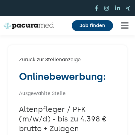
Zum
Inhalt
springen
Job finden
Tog
Für Pflegekräfte
Nav
Für Einrichtungen
Zurück zur Stellenanzeige
Onlinebewerbung:
Mitarbeiterbereich
Karriere
Ausgewählte Stelle
Über uns
Altenpfleger / PFK
(m/w/d) - bis zu 4.398 €
Magazin
brutto + Zulagen