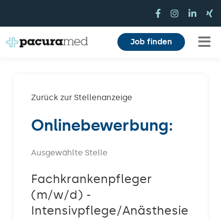
Zum
Inhalt
springen
Job finden
Tog
Für Pflegekräfte
Nav
Für Einrichtungen
Zurück zur Stellenanzeige
Onlinebewerbung:
Mitarbeiterbereich
Karriere
Ausgewählte Stelle
Über uns
Fachkrankenpfleger
(m/w/d) -
Magazin
Intensivpflege/Anästhesie