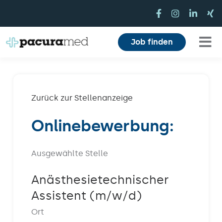
Zum
Inhalt
springen
Job finden
Tog
Für Pflegekräfte
Nav
Für Einrichtungen
Zurück zur Stellenanzeige
Onlinebewerbung:
Mitarbeiterbereich
Karriere
Ausgewählte Stelle
Über uns
Anästhesietechnischer
Assistent (m/w/d)
Magazin
Ort