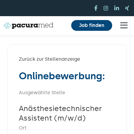
Zum
Inhalt
springen
Job finden
Tog
Für Pflegekräfte
Nav
Für Einrichtungen
Zurück zur Stellenanzeige
Onlinebewerbung:
Mitarbeiterbereich
Karriere
Ausgewählte Stelle
Über uns
Anästhesietechnischer
Assistent (m/w/d)
Magazin
Ort