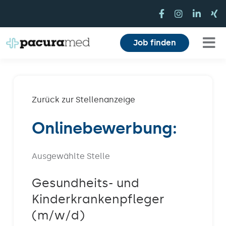
Zum
Inhalt
springen
Job finden
Tog
Für Pflegekräfte
Nav
Für Einrichtungen
Zurück zur Stellenanzeige
Onlinebewerbung:
Mitarbeiterbereich
Karriere
Ausgewählte Stelle
Über uns
Gesundheits- und
Kinderkrankenpfleger
Magazin
(m/w/d)