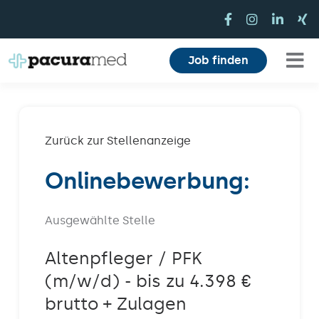
Zum
Inhalt
springen
Job finden
Tog
Für Pflegekräfte
Nav
Für Einrichtungen
Zurück zur Stellenanzeige
Onlinebewerbung:
Mitarbeiterbereich
Karriere
Ausgewählte Stelle
Über uns
Altenpfleger / PFK
(m/w/d) - bis zu 4.398 €
Magazin
brutto + Zulagen