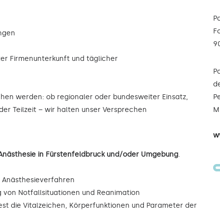
P
F
ungen
9
ter Firmenunterkunft und täglicher
P
de
ochen werden: ob regionaler oder bundesweiter Einsatz,
Pe
oder Teilzeit – wir halten unser Versprechen
Mi
w
/Anästhesie in Fürstenfeldbruck und/oder Umgebung
.
r Anästhesieverfahren
ng von Notfallsituationen und Reanimation
est die Vitalzeichen, Körperfunktionen und Parameter der