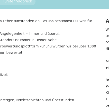
Fürstenfeldbruck
A
n Lebensumständen an. Bei uns bestimmst Du, was für
W
r Angelegenheit – immer und überall.
t
Standort ist immer in Deiner Nähe.
od
rbewertungsplattform kununu wurden wir bei über 1.000
H
rnen bewertet.
A
e
lzeit
B
Pi
K
T
eiertagen, Nachtschichten und Überstunden
b