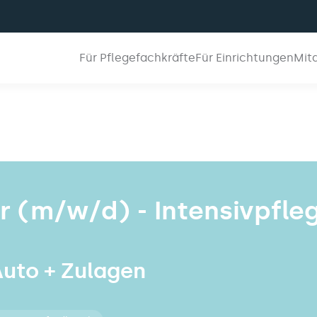
Für Pflegefachkräfte
Für Einrichtungen
Mit
 (m/w/d) - Intensivpfle
 Auto + Zulagen