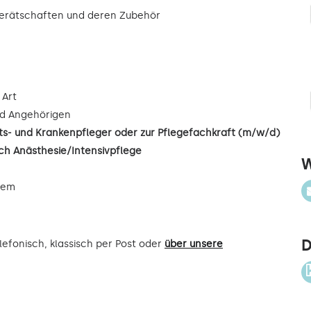
gerätschaften und deren Zubehör
 Art
d Angehörigen
s- und Krankenpfleger oder zur Pflegefachkraft (m/w/d)
ch Anästhesie/Intensivpflege
W
uem
D
efonisch, klassisch per Post oder
über unsere