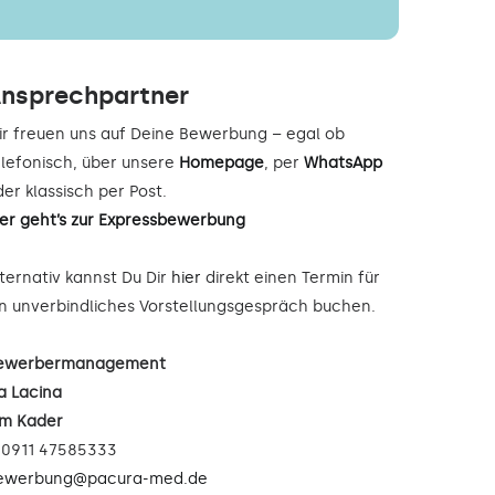
nsprechpartner
ir freuen uns auf Deine Bewerbung – egal ob
elefonisch, über unsere
Homepage
, per
WhatsApp
er klassisch per Post.
ier geht’s zur Expressbewerbung
lternativ kannst Du Dir
hier
direkt einen Termin für
in unverbindliches Vorstellungsgespräch buchen.
ewerbermanagement
a Lacina
im Kader
: 0911 47585333
ewerbung@pacura-med.de