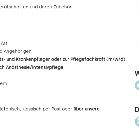
gerätschaften und deren Zubehör
 Art
d Angehörigen
s- und Krankenpfleger oder zur Pflegefachkraft (m/w/d)
ch Anästhesie/Intensivpflege
W
uem
D
efonisch, klassisch per Post oder
über unsere