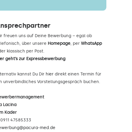
nsprechpartner
ir freuen uns auf Deine Bewerbung – egal ob
elefonisch, über unsere
Homepage
, per
WhatsApp
er klassisch per Post.
ier geht’s zur Expressbewerbung
lternativ kannst Du Dir
hier
direkt einen Termin für
in unverbindliches Vorstellungsgespräch buchen.
ewerbermanagement
a Lacina
im Kader
: 0911 47585333
ewerbung@pacura-med.de