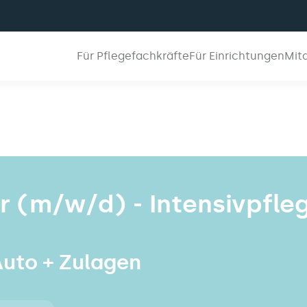
Für Pflegefachkräfte
Für Einrichtungen
Mit
 (m/w/d) - Intensivpfle
 Auto + Zulagen