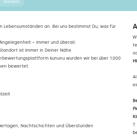
Hameln
A
n Lebensumständen an. Bei uns bestimmst Du, was für
W
r Angelegenheit – immer und überall.
t
Standort ist immer in Deiner Nähe.
od
rbewertungsplattform kununu wurden wir bei über 1.000
H
rnen bewertet.
A
e
lzeit
B
Pi
K
T
eiertagen, Nachtschichten und Überstunden
b