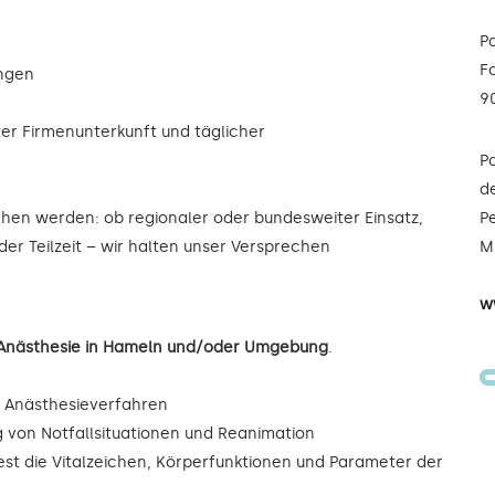
P
F
ungen
9
ter Firmenunterkunft und täglicher
P
de
ochen werden: ob regionaler oder bundesweiter Einsatz,
Pe
oder Teilzeit – wir halten unser Versprechen
Mi
w
e/Anästhesie in Hameln und/oder Umgebung
.
r Anästhesieverfahren
ng von Notfallsituationen und Reanimation
est die Vitalzeichen, Körperfunktionen und Parameter der