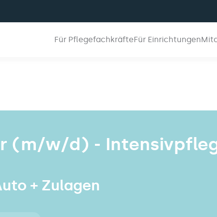
Für Pflegefachkräfte
Für Einrichtungen
Mit
 (m/w/d) - Intensivpfle
 Auto + Zulagen