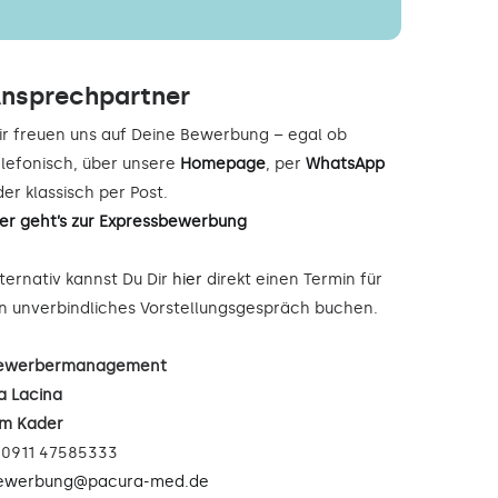
nsprechpartner
ir freuen uns auf Deine Bewerbung – egal ob
elefonisch, über unsere
Homepage
, per
WhatsApp
er klassisch per Post.
ier geht’s zur Expressbewerbung
lternativ kannst Du Dir
hier
direkt einen Termin für
in unverbindliches Vorstellungsgespräch buchen.
ewerbermanagement
a Lacina
im Kader
: 0911 47585333
ewerbung@pacura-med.de