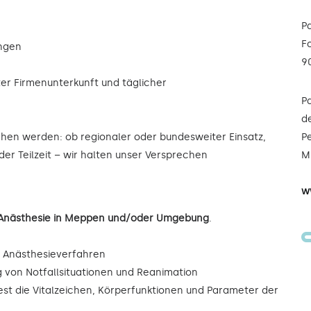
P
F
ungen
9
ter Firmenunterkunft und täglicher
P
de
ochen werden: ob regionaler oder bundesweiter Einsatz,
Pe
oder Teilzeit – wir halten unser Versprechen
Mi
w
e/Anästhesie in Meppen und/oder Umgebung
.
r Anästhesieverfahren
ng von Notfallsituationen und Reanimation
est die Vitalzeichen, Körperfunktionen und Parameter der