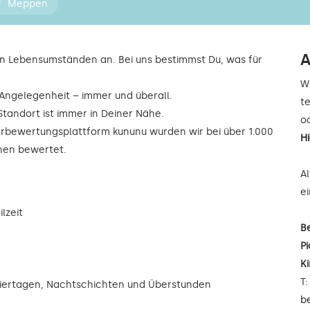
Meppen
A
n Lebensumständen an. Bei uns bestimmst Du, was für
W
r Angelegenheit – immer und überall.
t
Standort ist immer in Deiner Nähe.
od
rbewertungsplattform kununu wurden wir bei über 1.000
H
rnen bewertet.
A
e
lzeit
B
Pi
K
T
eiertagen, Nachtschichten und Überstunden
b