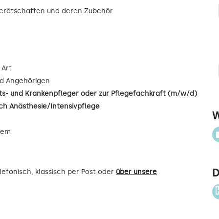
gerätschaften und deren Zubehör
 Art
d Angehörigen
s- und Krankenpfleger oder zur Pflegefachkraft (m/w/d)
ch Anästhesie/Intensivpflege
W
uem
D
efonisch, klassisch per Post oder
über unsere