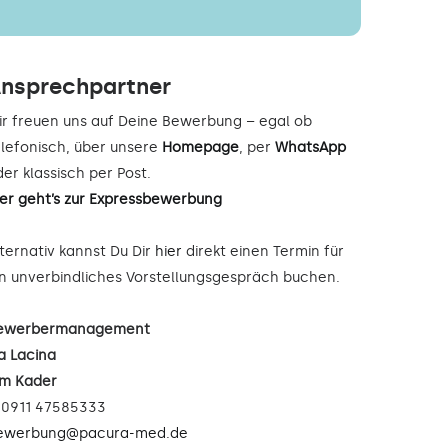
nsprechpartner
ir freuen uns auf Deine Bewerbung – egal ob
elefonisch, über unsere
Homepage
, per
WhatsApp
er klassisch per Post.
ier geht’s zur Expressbewerbung
lternativ kannst Du Dir
hier
direkt einen Termin für
in unverbindliches Vorstellungsgespräch buchen.
ewerbermanagement
a Lacina
im Kader
: 0911 47585333
ewerbung@pacura-med.de