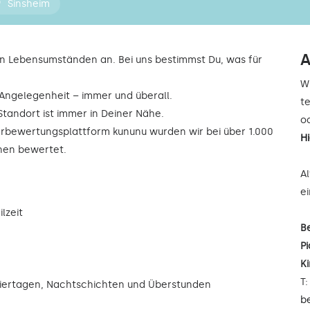
Sinsheim
A
n Lebensumständen an. Bei uns bestimmst Du, was für
W
r Angelegenheit – immer und überall.
t
Standort ist immer in Deiner Nähe.
od
rbewertungsplattform kununu wurden wir bei über 1.000
H
rnen bewertet.
A
e
lzeit
B
Pi
K
T
eiertagen, Nachtschichten und Überstunden
b