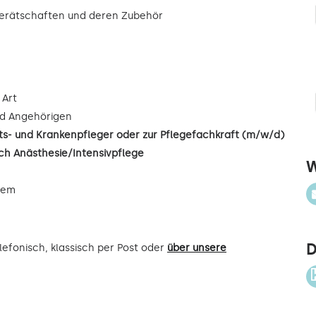
gerätschaften und deren Zubehör
 Art
d Angehörigen
s- und Krankenpfleger oder zur Pflegefachkraft (m/w/d)
ch Anästhesie/Intensivpflege
W
uem
D
efonisch, klassisch per Post oder
über unsere