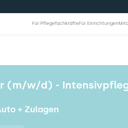
Für Pflegefachkräfte
Für Einrichtungen
Mit
 (m/w/d) - Intensivpfle
 Auto + Zulagen