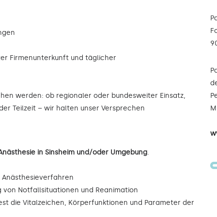
P
F
ungen
9
ter Firmenunterkunft und täglicher
P
de
ochen werden: ob regionaler oder bundesweiter Einsatz,
Pe
oder Teilzeit – wir halten unser Versprechen
Mi
w
/Anästhesie in Sinsheim und/oder Umgebung
.
r Anästhesieverfahren
ng von Notfallsituationen und Reanimation
est die Vitalzeichen, Körperfunktionen und Parameter der