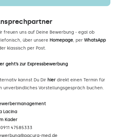
nsprechpartner
ir freuen uns auf Deine Bewerbung - egal ob
elefonisch, über unsere
Homepage
, per
WhatsApp
er klassisch per Post.
ier geht’s zur Expressbewerbung
lternativ kannst Du Dir
hier
direkt einen Termin für
in unverbindliches Vorstellungsgespräch buchen.
ewerbermanagement
a Lacina
im Kader
:
0911 47585333
ewerbung@pacura-med.de