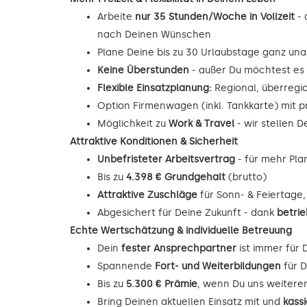
Arbeite
nur 35 Stunden/Woche in Vollzeit
- 
nach Deinen Wünschen
Plane Deine bis zu 30 Urlaubstage ganz unab
Keine Überstunden
- außer Du möchtest es
Flexible Einsatzplanung:
Regional, überregi
Option Firmenwagen (inkl. Tankkarte) mit p
Möglichkeit zu
Work & Travel
- wir stellen 
Attraktive Konditionen & Sicherheit
Unbefristeter Arbeitsvertrag
- für mehr Pla
Bis zu
4.398 € Grundgehalt
(brutto)
Attraktive Zuschläge
für Sonn- & Feiertage
Abgesichert für Deine Zukunft - dank
betrie
Echte Wertschätzung & individuelle Betreuung
Dein
fester Ansprechpartner
ist immer für 
Spannende
Fort- und Weiterbildungen
für D
Bis zu
5.300 € Prämie
, wenn Du uns weitere
Bring Deinen aktuellen Einsatz mit und
kass