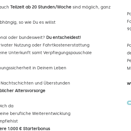
auch
Teilzeit ab 20 Stunden/Woche
sind möglich, ganz
P
F
hängig, so wie Du es willst
9
onal oder bundesweit?
Du entscheidest!
rivater Nutzung oder Fahrtkostenerstattung
P
Deine Unterkunft samt Verpflegungspauschale
de
Pe
nungssicherheit in Deinem Leben
Mi
, Nachtschichten und Überstunden
w
blicher Altersvorsorge
Dich da
eine berufliche Weiterentwicklung
mpfiehlst
iere 1.000 € Starterbonus