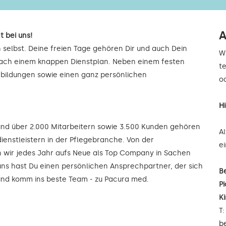
A
t bei uns!
 selbst. Deine freien Tage gehören Dir und auch Dein
W
 nach einem knappen Dienstplan. Neben einem festen
t
rbildungen sowie einen ganz persönlichen
od
H
 und über 2.000 Mitarbeitern sowie 3.500 Kunden gehören
A
ienstleistern in der Pflegebranche. Von der
e
wir jedes Jahr aufs Neue als Top Company in Sachen
uns hast Du einen persönlichen Ansprechpartner, der sich
B
 und komm ins beste Team - zu Pacura med.
Pi
K
T
b