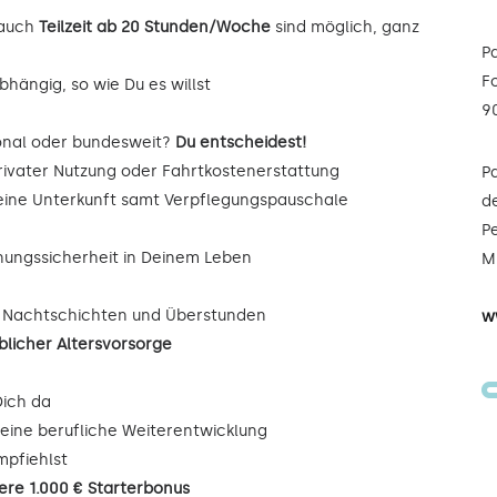
auch
Teilzeit ab 20 Stunden/Woche
sind möglich, ganz
P
F
hängig, so wie Du es willst
9
onal oder bundesweit?
Du entscheidest!
rivater Nutzung oder Fahrtkostenerstattung
P
Deine Unterkunft samt Verpflegungspauschale
de
Pe
nungssicherheit in Deinem Leben
Mi
, Nachtschichten und Überstunden
w
blicher Altersvorsorge
Dich da
eine berufliche Weiterentwicklung
mpfiehlst
iere 1.000 € Starterbonus