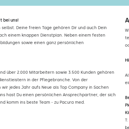
A
t bei uns!
 selbst. Deine freien Tage gehören Dir und auch Dein
W
 nach einem knappen Dienstplan. Neben einem festen
t
rbildungen sowie einen ganz persönlichen
od
H
 und über 2.000 Mitarbeitern sowie 3.500 Kunden gehören
A
ienstleistern in der Pflegebranche. Von der
e
wir jedes Jahr aufs Neue als Top Company in Sachen
uns hast Du einen persönlichen Ansprechpartner, der sich
B
 und komm ins beste Team - zu Pacura med.
Pi
K
T
b