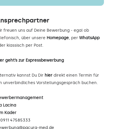
nsprechpartner
ir freuen uns auf Deine Bewerbung - egal ob
elefonisch, über unsere
Homepage
, per
WhatsApp
er klassisch per Post.
ier geht’s zur Expressbewerbung
lternativ kannst Du Dir
hier
direkt einen Termin für
in unverbindliches Vorstellungsgespräch buchen.
ewerbermanagement
a Lacina
im Kader
:
0911 47585333
ewerbung@pacura-med.de