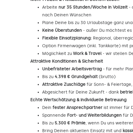
Arbeite
nur 35 Stunden/Woche in Vollzeit
- 
nach Deinen Wünschen
Plane Deine bis zu 30 Urlaubstage ganz unab
Keine Überstunden
- außer Du möchtest es
Flexible Einsatzplanung:
Regional, überregi
Option Firmenwagen (inkl. Tankkarte) mit p
Möglichkeit zu
Work & Travel
- wir stellen 
Attraktive Konditionen & Sicherheit
Unbefristeter Arbeitsvertrag
- für mehr Pla
Bis zu
4.398 € Grundgehalt
(brutto)
Attraktive Zuschläge
für Sonn- & Feiertage
Abgesichert für Deine Zukunft - dank
betrie
Echte Wertschätzung & individuelle Betreuung
Dein
fester Ansprechpartner
ist immer für 
Spannende
Fort- und Weiterbildungen
für D
Bis zu
5.300 € Prämie
, wenn Du uns weitere
Bring Deinen aktuellen Einsatz mit und
kass