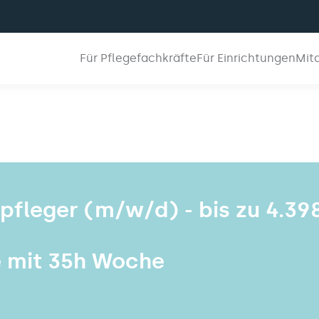
Für Pflegefachkräfte
Für Einrichtungen
Mit
npfleger (m/w/d) - bis zu 4.39
e mit 35h Woche