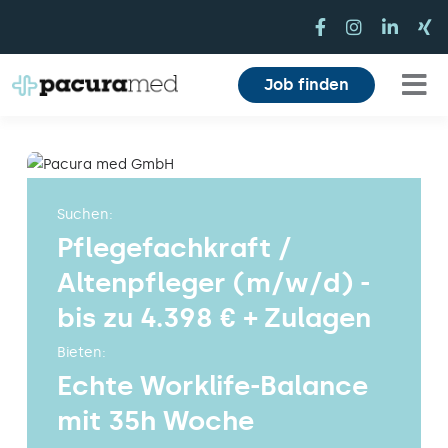
Zum
Inhalt
springen
Job finden
Tog
Für Pflegekräfte
Nav
Für Einrichtungen
Suchen:
Pflegefachkraft /
Mitarbeiterbereich
Altenpfleger (m/w/d) -
Karriere
bis zu 4.398 € + Zulagen
Bieten:
Über uns
Echte Worklife-Balance
Magazin
mit 35h Woche