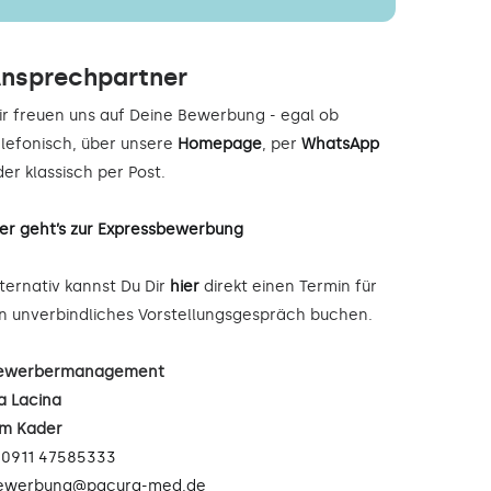
nsprechpartner
ir freuen uns auf Deine Bewerbung - egal ob
elefonisch, über unsere
Homepage
, per
WhatsApp
er klassisch per Post.
ier geht’s zur Expressbewerbung
lternativ kannst Du Dir
hier
direkt einen Termin für
in unverbindliches Vorstellungsgespräch buchen.
ewerbermanagement
a Lacina
im Kader
:
0911 47585333
ewerbung@pacura-med.de