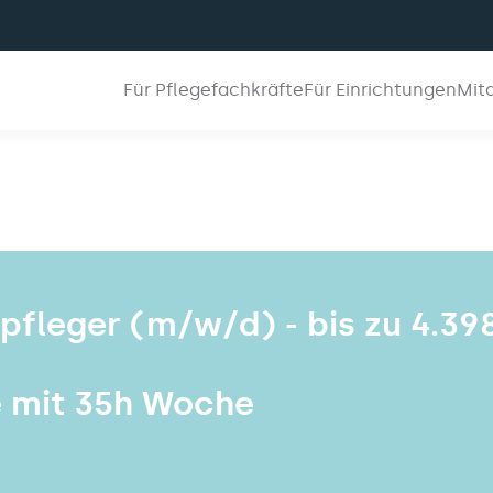
Für Pflegefachkräfte
Für Einrichtungen
Mit
npfleger (m/w/d) - bis zu 4.39
e mit 35h Woche