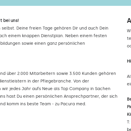
A
t bei uns!
 selbst. Deine freien Tage gehören Dir und auch Dein
W
 nach einem knappen Dienstplan. Neben einem festen
t
rbildungen sowie einen ganz persönlichen
od
H
 und über 2.000 Mitarbeitern sowie 3.500 Kunden gehören
A
ienstleistern in der Pflegebranche. Von der
e
wir jedes Jahr aufs Neue als Top Company in Sachen
uns hast Du einen persönlichen Ansprechpartner, der sich
B
 und komm ins beste Team - zu Pacura med.
Pi
K
T
b