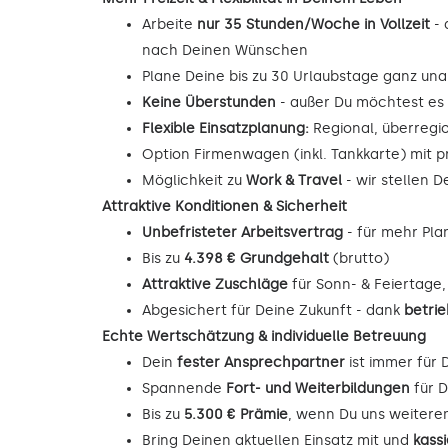
Arbeite
nur 35 Stunden/Woche in Vollzeit
- 
nach Deinen Wünschen
Plane Deine bis zu 30 Urlaubstage ganz unab
Keine Überstunden
- außer Du möchtest es
Flexible Einsatzplanung:
Regional, überregi
Option Firmenwagen (inkl. Tankkarte) mit p
Möglichkeit zu
Work & Travel
- wir stellen 
Attraktive Konditionen & Sicherheit
Unbefristeter Arbeitsvertrag
- für mehr Pla
Bis zu
4.398 € Grundgehalt
(brutto)
Attraktive Zuschläge
für Sonn- & Feiertage
Abgesichert für Deine Zukunft - dank
betrie
Echte Wertschätzung & individuelle Betreuung
Dein
fester Ansprechpartner
ist immer für 
Spannende
Fort- und Weiterbildungen
für D
Bis zu
5.300 € Prämie
, wenn Du uns weitere
Bring Deinen aktuellen Einsatz mit und
kass