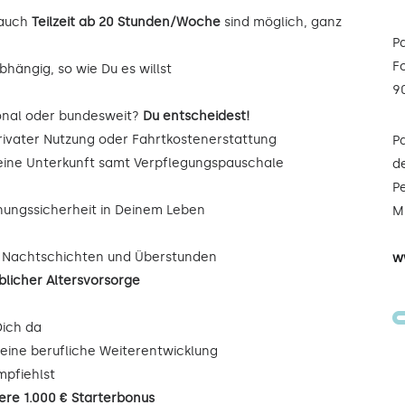
auch
Teilzeit ab 20 Stunden/Woche
sind möglich, ganz
P
F
hängig, so wie Du es willst
9
onal oder bundesweit?
Du entscheidest!
rivater Nutzung oder Fahrtkostenerstattung
P
Deine Unterkunft samt Verpflegungspauschale
de
Pe
nungssicherheit in Deinem Leben
Mi
, Nachtschichten und Überstunden
w
blicher Altersvorsorge
Dich da
eine berufliche Weiterentwicklung
mpfiehlst
iere 1.000 € Starterbonus