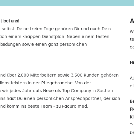
A
t bei uns!
 selbst. Deine freien Tage gehören Dir und auch Dein
W
 nach einem knappen Dienstplan. Neben einem festen
t
rbildungen sowie einen ganz persönlichen
od
H
 und über 2.000 Mitarbeitern sowie 3.500 Kunden gehören
A
ienstleistern in der Pflegebranche. Von der
e
wir jedes Jahr aufs Neue als Top Company in Sachen
uns hast Du einen persönlichen Ansprechpartner, der sich
B
 und komm ins beste Team - zu Pacura med.
Pi
K
T
b