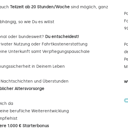
auch
Teilzeit ab 20 Stunden/Woche
sind möglich, ganz
P
F
hängig, so wie Du es willst
9
onal oder bundesweit?
Du entscheidest!
rivater Nutzung oder Fahrtkostenerstattung
P
Deine Unterkunft samt Verpflegungspauschale
de
Pe
nungssicherheit in Deinem Leben
Mi
, Nachtschichten und Überstunden
w
blicher Altersvorsorge
Dich da
eine berufliche Weiterentwicklung
mpfiehlst
iere 1.000 € Starterbonus