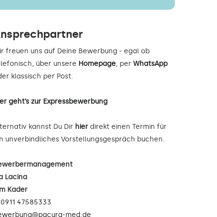
nsprechpartner
ir freuen uns auf Deine Bewerbung - egal ob
elefonisch, über unsere
Homepage
, per
WhatsApp
er klassisch per Post.
ier geht’s zur Expressbewerbung
lternativ kannst Du Dir
hier
direkt einen Termin für
in unverbindliches Vorstellungsgespräch buchen.
ewerbermanagement
a Lacina
im Kader
:
0911 47585333
ewerbung@pacura-med.de