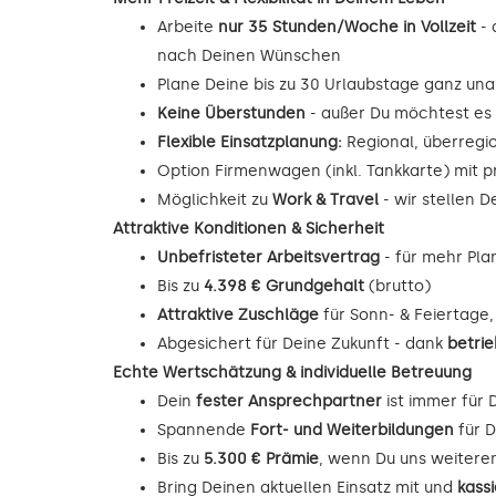
Arbeite
nur 35 Stunden/Woche in Vollzeit
- 
nach Deinen Wünschen
Plane Deine bis zu 30 Urlaubstage ganz unab
Keine Überstunden
- außer Du möchtest es
Flexible Einsatzplanung:
Regional, überregi
Option Firmenwagen (inkl. Tankkarte) mit p
Möglichkeit zu
Work & Travel
- wir stellen 
Attraktive Konditionen & Sicherheit
Unbefristeter Arbeitsvertrag
- für mehr Pla
Bis zu
4.398 € Grundgehalt
(brutto)
Attraktive Zuschläge
für Sonn- & Feiertage
Abgesichert für Deine Zukunft - dank
betrie
Echte Wertschätzung & individuelle Betreuung
Dein
fester Ansprechpartner
ist immer für 
Spannende
Fort- und Weiterbildungen
für D
Bis zu
5.300 € Prämie
, wenn Du uns weitere
Bring Deinen aktuellen Einsatz mit und
kass