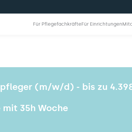
Für Pflegefachkräfte
Für Einrichtungen
Mit
npfleger (m/w/d) - bis zu 4.39
e mit 35h Woche