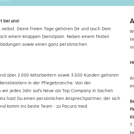
A
t bei uns!
 selbst. Deine freien Tage gehören Dir und auch Dein
W
 nach einem knappen Dienstplan. Neben einem festen
t
rbildungen sowie einen ganz persönlichen
od
H
 und über 2.000 Mitarbeitern sowie 3.500 Kunden gehören
A
ienstleistern in der Pflegebranche. Von der
e
wir jedes Jahr aufs Neue als Top Company in Sachen
uns hast Du einen persönlichen Ansprechpartner, der sich
B
 und komm ins beste Team - zu Pacura med.
Pi
K
T
b