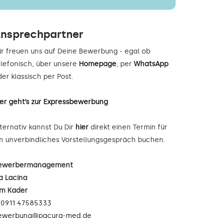
nsprechpartner
ir freuen uns auf Deine Bewerbung - egal ob
elefonisch, über unsere
Homepage
, per
WhatsApp
er klassisch per Post.
ier geht’s zur Expressbewerbung
lternativ kannst Du Dir
hier
direkt einen Termin für
in unverbindliches Vorstellungsgespräch buchen.
ewerbermanagement
a Lacina
im Kader
:
0911 47585333
ewerbung@pacura-med.de