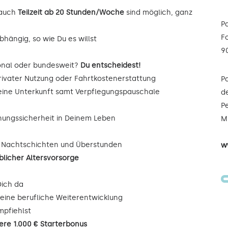
auch
Teilzeit ab 20 Stunden/Woche
sind möglich, ganz
P
F
hängig, so wie Du es willst
9
onal oder bundesweit?
Du entscheidest!
rivater Nutzung oder Fahrtkostenerstattung
P
Deine Unterkunft samt Verpflegungspauschale
de
Pe
nungssicherheit in Deinem Leben
Mi
, Nachtschichten und Überstunden
w
blicher Altersvorsorge
Dich da
eine berufliche Weiterentwicklung
mpfiehlst
iere 1.000 € Starterbonus