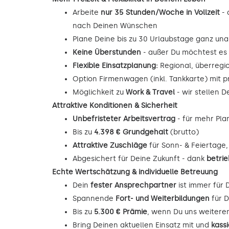
Arbeite
nur 35 Stunden/Woche in Vollzeit
- 
nach Deinen Wünschen
Plane Deine bis zu 30 Urlaubstage ganz unab
Keine Überstunden
- außer Du möchtest es
Flexible Einsatzplanung:
Regional, überregi
Option Firmenwagen (inkl. Tankkarte) mit p
Möglichkeit zu
Work & Travel
- wir stellen 
Attraktive Konditionen & Sicherheit
Unbefristeter Arbeitsvertrag
- für mehr Pla
Bis zu
4.398 € Grundgehalt
(brutto)
Attraktive Zuschläge
für Sonn- & Feiertage
Abgesichert für Deine Zukunft - dank
betrie
Echte Wertschätzung & individuelle Betreuung
Dein
fester Ansprechpartner
ist immer für 
Spannende
Fort- und Weiterbildungen
für D
Bis zu
5.300 € Prämie
, wenn Du uns weitere
Bring Deinen aktuellen Einsatz mit und
kass