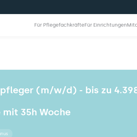
Für Pflegefachkräfte
Für Einrichtungen
Mit
npfleger (m/w/d) - bis zu 4.39
e mit 35h Woche
unus