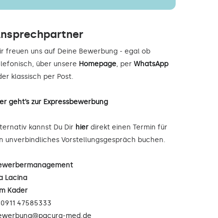
nsprechpartner
ir freuen uns auf Deine Bewerbung - egal ob
elefonisch, über unsere
Homepage
, per
WhatsApp
er klassisch per Post.
ier geht’s zur Expressbewerbung
lternativ kannst Du Dir
hier
direkt einen Termin für
in unverbindliches Vorstellungsgespräch buchen.
ewerbermanagement
a Lacina
im Kader
:
0911 47585333
ewerbung@pacura-med.de