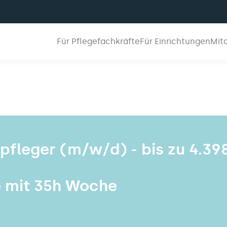
Für Pflegefachkräfte
Für Einrichtungen
Mit
npfleger (m/w/d) - bis zu 4.39
e mit 35h Woche