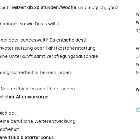
auch
Teilzeit ab 20 Stunden/Woche
sind möglich, ganz
P
F
hängig, so wie Du es willst
9
onal oder bundesweit?
Du entscheidest!
rivater Nutzung oder Fahrtkostenerstattung
P
Deine Unterkunft samt Verpflegungspauschale
de
Pe
nungssicherheit in Deinem Leben
Mi
, Nachtschichten und Überstunden
w
blicher Altersvorsorge
Dich da
eine berufliche Weiterentwicklung
mpfiehlst
iere 1.000 € Starterbonus