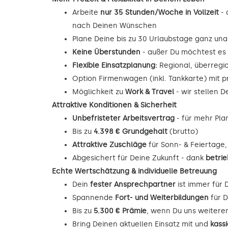
Arbeite
nur 35 Stunden/Woche in Vollzeit
- 
nach Deinen Wünschen
Plane Deine bis zu 30 Urlaubstage ganz unab
Keine Überstunden
- außer Du möchtest es
Flexible Einsatzplanung:
Regional, überregi
Option Firmenwagen (inkl. Tankkarte) mit p
Möglichkeit zu
Work & Travel
- wir stellen 
Attraktive Konditionen & Sicherheit
Unbefristeter Arbeitsvertrag
- für mehr Pla
Bis zu
4.398 € Grundgehalt
(brutto)
Attraktive Zuschläge
für Sonn- & Feiertage
Abgesichert für Deine Zukunft - dank
betrie
Echte Wertschätzung & individuelle Betreuung
Dein
fester Ansprechpartner
ist immer für 
Spannende
Fort- und Weiterbildungen
für D
Bis zu
5.300 € Prämie
, wenn Du uns weitere
Bring Deinen aktuellen Einsatz mit und
kass