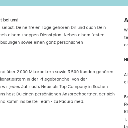
A
t bei uns!
 selbst. Deine freien Tage gehören Dir und auch Dein
W
 nach einem knappen Dienstplan. Neben einem festen
t
rbildungen sowie einen ganz persönlichen
od
H
 und über 2.000 Mitarbeitern sowie 3.500 Kunden gehören
A
ienstleistern in der Pflegebranche. Von der
e
wir jedes Jahr aufs Neue als Top Company in Sachen
uns hast Du einen persönlichen Ansprechpartner, der sich
B
 und komm ins beste Team - zu Pacura med.
Pi
K
T
b