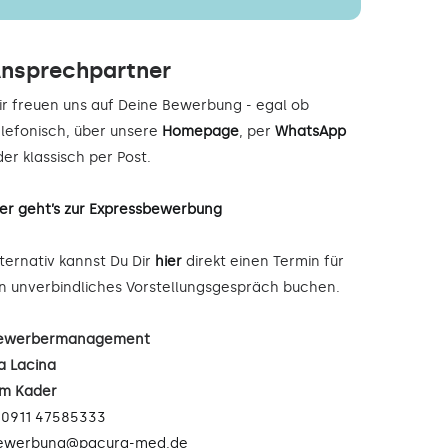
nsprechpartner
ir freuen uns auf Deine Bewerbung - egal ob
elefonisch, über unsere
Homepage
, per
WhatsApp
er klassisch per Post.
ier geht’s zur Expressbewerbung
lternativ kannst Du Dir
hier
direkt einen Termin für
in unverbindliches Vorstellungsgespräch buchen.
ewerbermanagement
a Lacina
im Kader
:
0911 47585333
ewerbung@pacura-med.de