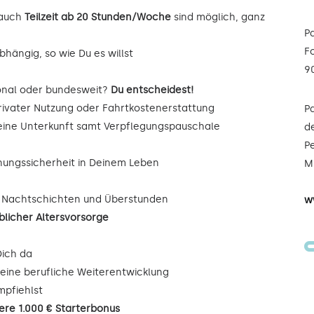
auch
Teilzeit ab 20 Stunden/Woche
sind möglich, ganz
P
F
hängig, so wie Du es willst
9
onal oder bundesweit?
Du entscheidest!
rivater Nutzung oder Fahrtkostenerstattung
P
Deine Unterkunft samt Verpflegungspauschale
de
Pe
nungssicherheit in Deinem Leben
Mi
, Nachtschichten und Überstunden
w
blicher Altersvorsorge
Dich da
eine berufliche Weiterentwicklung
mpfiehlst
iere 1.000 € Starterbonus