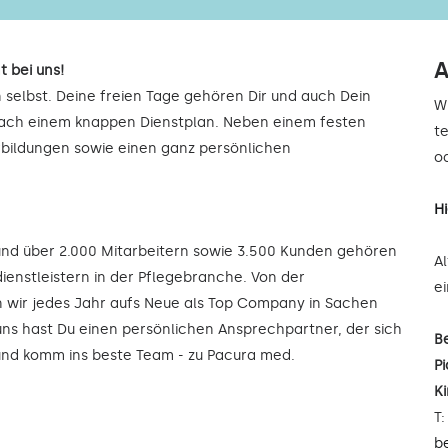
A
t bei uns!
 selbst. Deine freien Tage gehören Dir und auch Dein
W
 nach einem knappen Dienstplan. Neben einem festen
t
rbildungen sowie einen ganz persönlichen
od
H
 und über 2.000 Mitarbeitern sowie 3.500 Kunden gehören
A
ienstleistern in der Pflegebranche. Von der
e
wir jedes Jahr aufs Neue als Top Company in Sachen
uns hast Du einen persönlichen Ansprechpartner, der sich
B
 und komm ins beste Team - zu Pacura med.
Pi
K
T
b