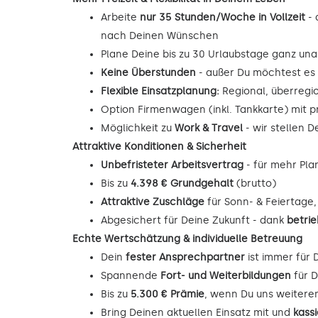
Arbeite
nur 35 Stunden/Woche in Vollzeit
- 
nach Deinen Wünschen
Plane Deine bis zu 30 Urlaubstage ganz unab
Keine Überstunden
- außer Du möchtest es
Flexible Einsatzplanung:
Regional, überregi
Option Firmenwagen (inkl. Tankkarte) mit p
Möglichkeit zu
Work & Travel
- wir stellen 
Attraktive Konditionen & Sicherheit
Unbefristeter Arbeitsvertrag
- für mehr Pla
Bis zu
4.398 € Grundgehalt
(brutto)
Attraktive Zuschläge
für Sonn- & Feiertage
Abgesichert für Deine Zukunft - dank
betrie
Echte Wertschätzung & individuelle Betreuung
Dein
fester Ansprechpartner
ist immer für 
Spannende
Fort- und Weiterbildungen
für D
Bis zu
5.300 € Prämie
, wenn Du uns weitere
Bring Deinen aktuellen Einsatz mit und
kass