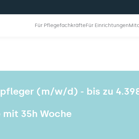
Für Pflegefachkräfte
Für Einrichtungen
Mit
npfleger (m/w/d) - bis zu 4.39
e mit 35h Woche