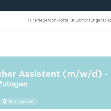
Für Pflegefachkräfte
Für Einrichtungen
Mit
her Assistent (m/w/d) -
 Zulagen
Barsinghausen