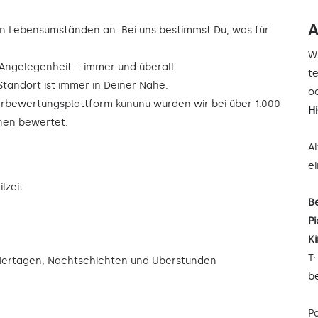
A
n Lebensumständen an. Bei uns bestimmst Du, was für
W
r Angelegenheit – immer und überall.
t
Standort ist immer in Deiner Nähe.
od
rbewertungsplattform kununu wurden wir bei über 1.000
H
rnen bewertet.
A
e
lzeit
B
Pi
K
T
eiertagen, Nachtschichten und Überstunden
b
P