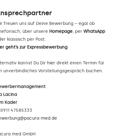
nsprechpartner
ir freuen uns auf Deine Bewerbung – egal ob
elefonisch, über unsere
Homepage
, per
WhatsApp
er klassisch per Post.
ier geht’s zur Expressbewerbung
lternativ kannst Du Dir
hier
direkt einen Termin für
in unverbindliches Vorstellungsgespräch buchen.
ewerbermanagement
a Lacina
im Kader
: 0911 47585333
ewerbung@pacura-med.de
acura med GmbH