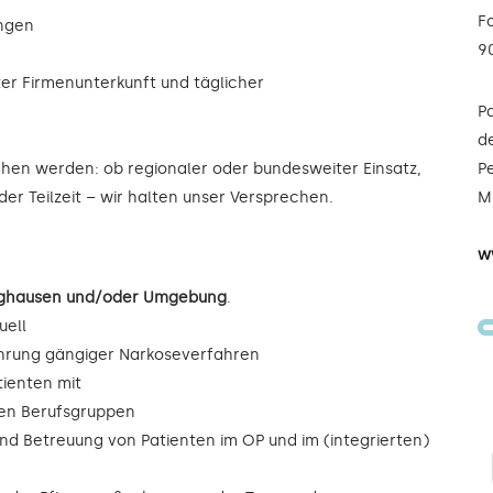
F
ungen
9
ter Firmenunterkunft und täglicher
P
de
ochen werden: ob regionaler oder bundesweiter Einsatz,
Pe
der Teilzeit – wir halten unser Versprechen.
Mi
w
singhausen und/oder Umgebung
.
uell
ührung gängiger Narkoseverfahren
tienten mit
eren Berufsgruppen
und Betreuung von Patienten im OP und im (integrierten)