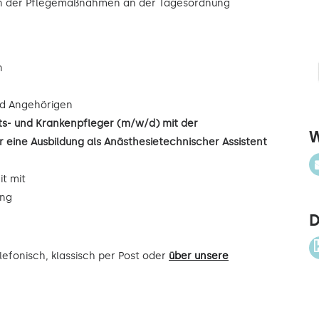
ion der Pflegemaßnahmen an der Tagesordnung
n
d Angehörigen
its- und Krankenpfleger (m/w/d) mit der
W
 eine Ausbildung als Anästhesietechnischer Assistent
it mit
ung
D
efonisch, klassisch per Post oder
über unsere