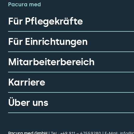
Pacura med
Für Pflegekräfte
Für Einrichtungen
Mitarbeiterbereich
Karriere
Über uns
Pacura med GmbH
| Tel.:
+49 911 – 47559280
| E-Mail:
info@