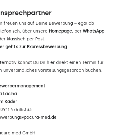
nsprechpartner
ir freuen uns auf Deine Bewerbung – egal ob
elefonisch, über unsere
Homepage
, per
WhatsApp
er klassisch per Post.
ier geht’s zur Expressbewerbung
lternativ kannst Du Dir
hier
direkt einen Termin für
in unverbindliches Vorstellungsgespräch buchen.
ewerbermanagement
a Lacina
im Kader
: 0911 47585333
ewerbung@pacura-med.de
acura med GmbH