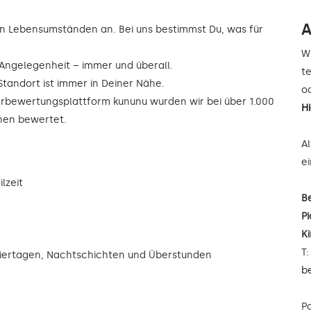
A
n Lebensumständen an. Bei uns bestimmst Du, was für
W
r Angelegenheit – immer und überall.
t
Standort ist immer in Deiner Nähe.
od
rbewertungsplattform kununu wurden wir bei über 1.000
H
rnen bewertet.
A
e
lzeit
B
Pi
K
T
eiertagen, Nachtschichten und Überstunden
b
P