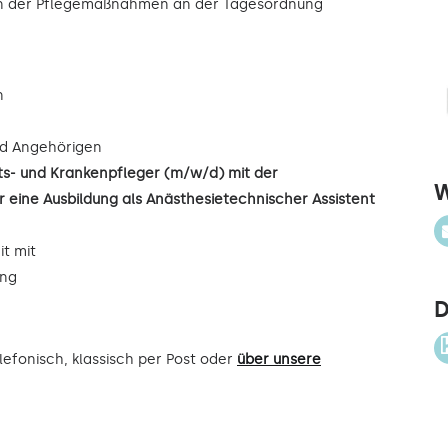
ion der Pflegemaßnahmen an der Tagesordnung
n
d Angehörigen
its- und Krankenpfleger (m/w/d) mit der
W
 eine Ausbildung als Anästhesietechnischer Assistent
it mit
ung
D
efonisch, klassisch per Post oder
über unsere