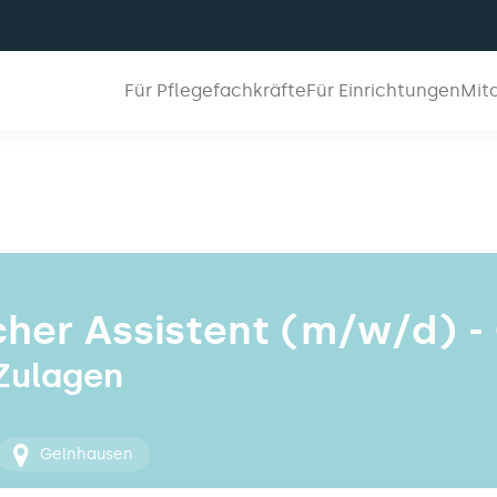
Für Pflegefachkräfte
Für Einrichtungen
Mit
cher Assistent (m/w/d) -
 Zulagen
Gelnhausen