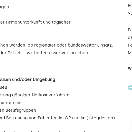
F
ungen
9
ter Firmenunterkunft und täglicher
P
de
ochen werden: ob regionaler oder bundesweiter Einsatz,
Pe
der Teilzeit – wir halten unser Versprechen.
Mi
w
nhausen und/oder Umgebung
.
uell
ührung gängiger Narkoseverfahren
tienten mit
eren Berufsgruppen
und Betreuung von Patienten im OP und im (integrierten)