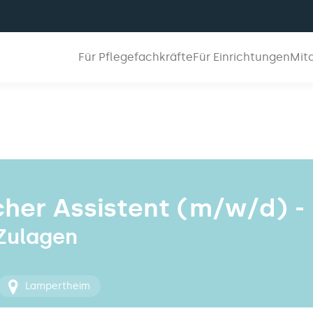
Für Pflegefachkräfte
Für Einrichtungen
Mit
cher Assistent (m/w/d) 
 Zulagen
Lampertheim