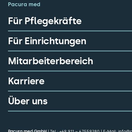
Pacura med
Für Pflegekräfte
Für Einrichtungen
Mitarbeiterbereich
Karriere
Über uns
Pacura med GmbH
| Tel.:
+49 911 – 47559280
| E-Mail:
info@