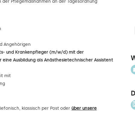
ion der Pflegemaßnahmen an der Tagesordnung
n
d Angehörigen
its- und Krankenpfleger (m/w/d) mit der
W
 eine Ausbildung als Anästhesietechnischer Assistent
it mit
ung
D
efonisch, klassisch per Post oder
über unsere