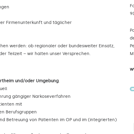
F
ungen
9
ter Firmenunterkunft und täglicher
P
de
ochen werden: ob regionaler oder bundesweiter Einsatz,
Pe
der Teilzeit – wir halten unser Versprechen.
Mi
w
pertheim und/oder Umgebung
.
uell
ührung gängiger Narkoseverfahren
tienten mit
eren Berufsgruppen
und Betreuung von Patienten im OP und im (integrierten)