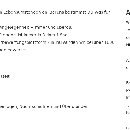
A
n Lebensumständen an. Bei uns bestimmst Du, was für
W
r Angelegenheit – immer und überall.
t
Standort ist immer in Deiner Nähe.
od
rbewertungsplattform kununu wurden wir bei über 1.000
H
rnen bewertet.
A
e
lzeit
B
Pi
K
T
eiertagen, Nachtschichten und Überstunden
b
P