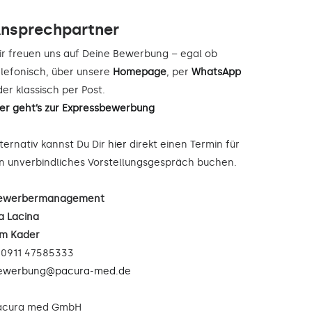
nsprechpartner
ir freuen uns auf Deine Bewerbung – egal ob
elefonisch, über unsere
Homepage
, per
WhatsApp
er klassisch per Post.
ier geht’s zur Expressbewerbung
lternativ kannst Du Dir
hier
direkt einen Termin für
in unverbindliches Vorstellungsgespräch buchen.
ewerbermanagement
a Lacina
im Kader
: 0911 47585333
ewerbung@pacura-med.de
acura med GmbH