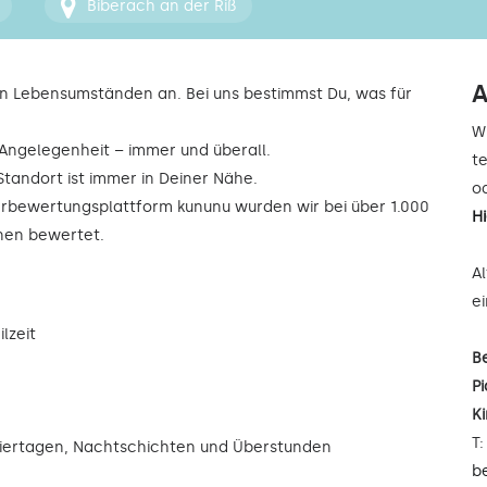
Biberach an der Riß
A
n Lebensumständen an. Bei uns bestimmst Du, was für
W
r Angelegenheit – immer und überall.
t
Standort ist immer in Deiner Nähe.
od
rbewertungsplattform kununu wurden wir bei über 1.000
H
rnen bewertet.
A
e
lzeit
B
Pi
K
T
eiertagen, Nachtschichten und Überstunden
b