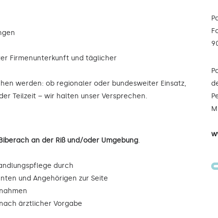
P
F
ungen
9
ter Firmenunterkunft und täglicher
P
ochen werden: ob regionaler oder bundesweiter Einsatz,
de
der Teilzeit – wir halten unser Versprechen.
Pe
Mi
w
 Biberach an der Riß und/oder Umgebung
.
andlungspflege durch
enten und Angehörigen zur Seite
ßnahmen
ach ärztlicher Vorgabe