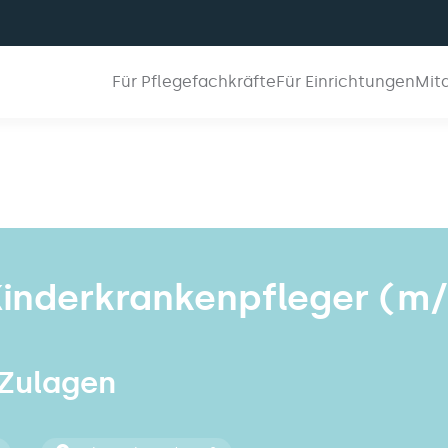
Für Pflegefachkräfte
Für Einrichtungen
Mit
inderkrankenpfleger (m/
 Zulagen