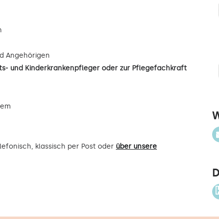
n
d Angehörigen
s- und Kinderkrankenpfleger oder zur Pflegefachkraft
uem
W
efonisch, klassisch per Post oder
über unsere
D