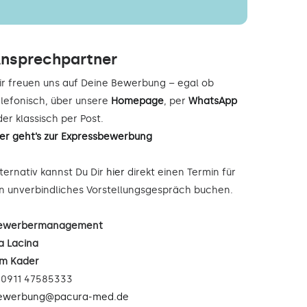
nsprechpartner
ir freuen uns auf Deine Bewerbung – egal ob
elefonisch, über unsere
Homepage
, per
WhatsApp
er klassisch per Post.
ier geht’s zur Expressbewerbung
lternativ kannst Du Dir
hier
direkt einen Termin für
in unverbindliches Vorstellungsgespräch buchen.
ewerbermanagement
a Lacina
im Kader
: 0911 47585333
ewerbung@pacura-med.de