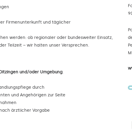
F
ungen
9
ter Firmenunterkunft und täglicher
P
ochen werden: ob regionaler oder bundesweiter Einsatz,
de
der Teilzeit – wir halten unser Versprechen.
Pe
Mi
w
n Ditzingen und/oder Umgebung
.
andlungspflege durch
enten und Angehörigen zur Seite
ßnahmen
ach ärztlicher Vorgabe