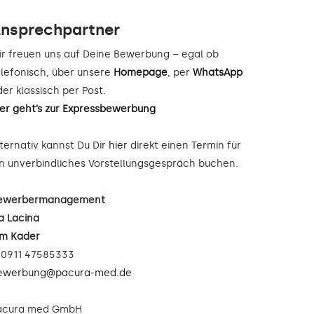
nsprechpartner
ir freuen uns auf Deine Bewerbung – egal ob
elefonisch, über unsere
Homepage
, per
WhatsApp
er klassisch per Post.
ier geht’s zur Expressbewerbung
lternativ kannst Du Dir
hier
direkt einen Termin für
in unverbindliches Vorstellungsgespräch buchen.
ewerbermanagement
a Lacina
im Kader
: 0911 47585333
ewerbung@pacura-med.de
acura med GmbH