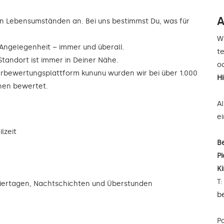
A
n Lebensumständen an. Bei uns bestimmst Du, was für
W
r Angelegenheit – immer und überall.
t
Standort ist immer in Deiner Nähe.
od
rbewertungsplattform kununu wurden wir bei über 1.000
H
rnen bewertet.
A
e
lzeit
B
Pi
K
T
eiertagen, Nachtschichten und Überstunden
b
P