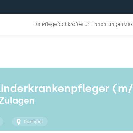
Für Pflegefachkräfte
Für Einrichtungen
Mit
inderkrankenpfleger (m/
 Zulagen
Ditzingen