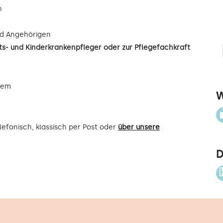
n
d Angehörigen
s- und Kinderkrankenpfleger oder zur Pflegefachkraft
uem
W
efonisch, klassisch per Post oder
über unsere
D