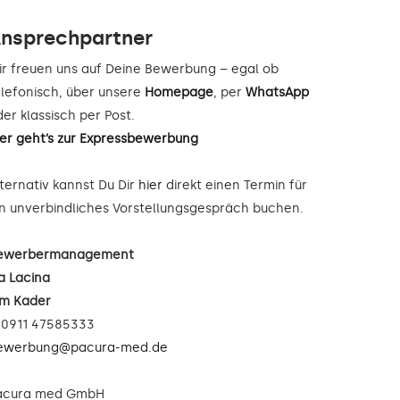
nsprechpartner
ir freuen uns auf Deine Bewerbung – egal ob
elefonisch, über unsere
Homepage
, per
WhatsApp
er klassisch per Post.
ier geht’s zur Expressbewerbung
lternativ kannst Du Dir
hier
direkt einen Termin für
in unverbindliches Vorstellungsgespräch buchen.
ewerbermanagement
a Lacina
im Kader
: 0911 47585333
ewerbung@pacura-med.de
acura med GmbH