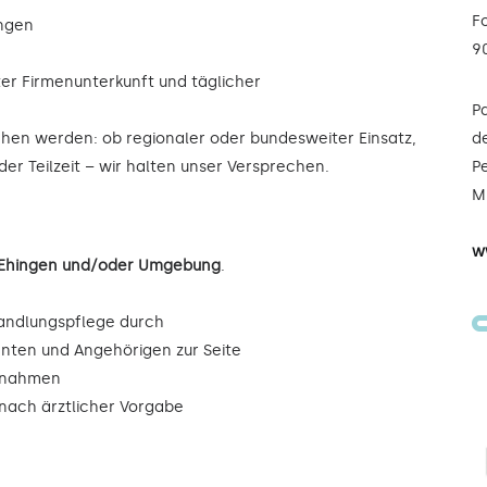
F
ungen
9
ter Firmenunterkunft und täglicher
P
ochen werden: ob regionaler oder bundesweiter Einsatz,
de
der Teilzeit – wir halten unser Versprechen.
Pe
Mi
w
n Ehingen und/oder Umgebung
.
andlungspflege durch
enten und Angehörigen zur Seite
ßnahmen
ach ärztlicher Vorgabe