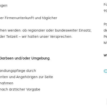
F
ungen
9
ter Firmenunterkunft und täglicher
P
ochen werden: ob regionaler oder bundesweiter Einsatz,
de
der Teilzeit – wir halten unser Versprechen.
Pe
Mi
w
n Garbsen und/oder Umgebung
.
andlungspflege durch
enten und Angehörigen zur Seite
ßnahmen
ach ärztlicher Vorgabe