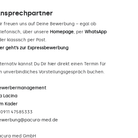
nsprechpartner
ir freuen uns auf Deine Bewerbung – egal ob
elefonisch, über unsere
Homepage
, per
WhatsApp
er klassisch per Post.
ier geht’s zur Expressbewerbung
lternativ kannst Du Dir
hier
direkt einen Termin für
in unverbindliches Vorstellungsgespräch buchen.
ewerbermanagement
a Lacina
im Kader
: 0911 47585333
ewerbung@pacura-med.de
acura med GmbH