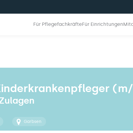
Für Pflegefachkräfte
Für Einrichtungen
Mit
Kinderkrankenpfleger (m
 Zulagen
Garbsen