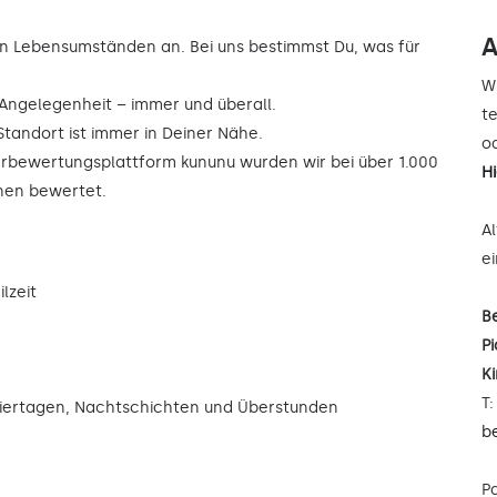
A
n Lebensumständen an. Bei uns bestimmst Du, was für
W
r Angelegenheit – immer und überall.
t
Standort ist immer in Deiner Nähe.
od
rbewertungsplattform kununu wurden wir bei über 1.000
H
rnen bewertet.
A
e
lzeit
B
Pi
K
T
eiertagen, Nachtschichten und Überstunden
b
P