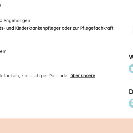
n
d Angehörigen
s- und Kinderkrankenpfleger oder zur Pflegefachkraft
uem
W
efonisch, klassisch per Post oder
über unsere
D