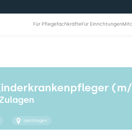
Für Pflegefachkräfte
Für Einrichtungen
Mit
Kinderkrankenpfleger (m/
 Zulagen
Isernhagen