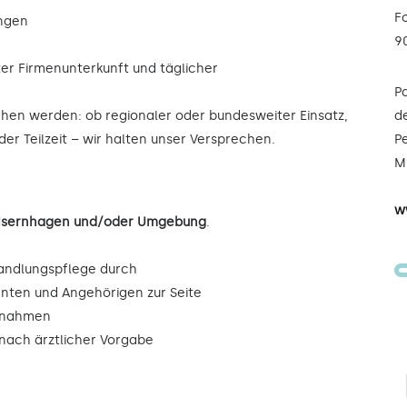
F
ungen
9
ter Firmenunterkunft und täglicher
P
ochen werden: ob regionaler oder bundesweiter Einsatz,
de
der Teilzeit – wir halten unser Versprechen.
Pe
Mi
w
n Isernhagen und/oder Umgebung
.
andlungspflege durch
enten und Angehörigen zur Seite
ßnahmen
ach ärztlicher Vorgabe