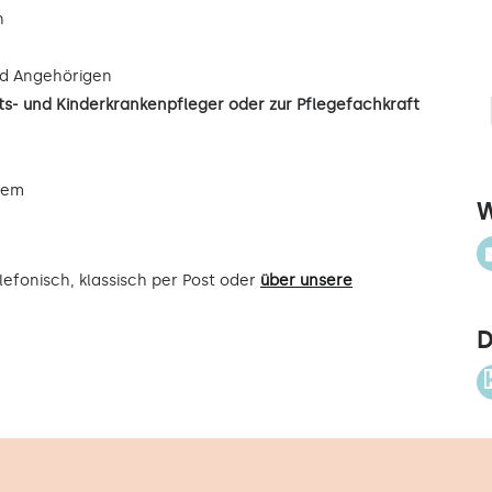
n
d Angehörigen
s- und Kinderkrankenpfleger oder zur Pflegefachkraft
uem
W
efonisch, klassisch per Post oder
über unsere
D