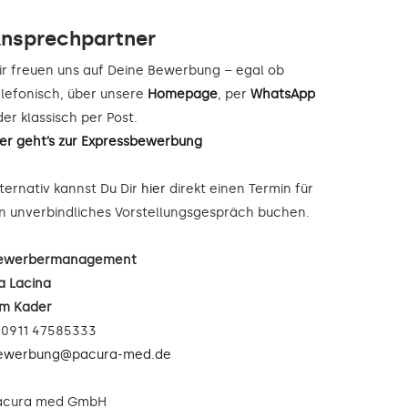
nsprechpartner
ir freuen uns auf Deine Bewerbung – egal ob
elefonisch, über unsere
Homepage
, per
WhatsApp
er klassisch per Post.
ier geht’s zur Expressbewerbung
lternativ kannst Du Dir
hier
direkt einen Termin für
in unverbindliches Vorstellungsgespräch buchen.
ewerbermanagement
a Lacina
im Kader
: 0911 47585333
ewerbung@pacura-med.de
acura med GmbH