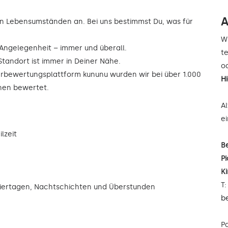
A
n Lebensumständen an. Bei uns bestimmst Du, was für
W
r Angelegenheit – immer und überall.
t
Standort ist immer in Deiner Nähe.
od
rbewertungsplattform kununu wurden wir bei über 1.000
H
rnen bewertet.
A
e
lzeit
B
Pi
K
T
eiertagen, Nachtschichten und Überstunden
b
P