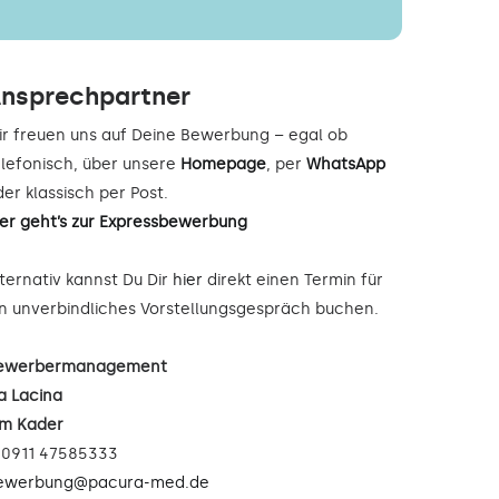
nsprechpartner
ir freuen uns auf Deine Bewerbung – egal ob
elefonisch, über unsere
Homepage
, per
WhatsApp
er klassisch per Post.
ier geht’s zur Expressbewerbung
lternativ kannst Du Dir
hier
direkt einen Termin für
in unverbindliches Vorstellungsgespräch buchen.
ewerbermanagement
a Lacina
im Kader
: 0911 47585333
ewerbung@pacura-med.de