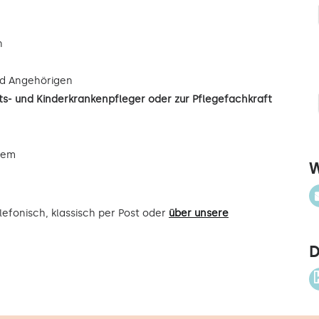
n
d Angehörigen
s- und Kinderkrankenpfleger oder zur Pflegefachkraft
uem
W
efonisch, klassisch per Post oder
über unsere
D