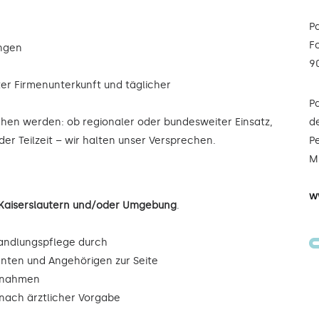
P
F
ungen
9
ter Firmenunterkunft und täglicher
P
ochen werden: ob regionaler oder bundesweiter Einsatz,
de
der Teilzeit – wir halten unser Versprechen.
Pe
Mi
w
n Kaiserslautern und/oder Umgebung
.
andlungspflege durch
enten und Angehörigen zur Seite
ßnahmen
ach ärztlicher Vorgabe