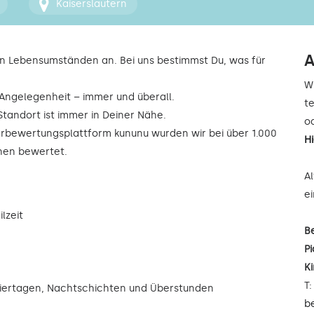
Kaiserslautern
A
n Lebensumständen an. Bei uns bestimmst Du, was für
W
r Angelegenheit – immer und überall.
t
Standort ist immer in Deiner Nähe.
od
rbewertungsplattform kununu wurden wir bei über 1.000
H
rnen bewertet.
A
e
lzeit
B
Pi
K
T
eiertagen, Nachtschichten und Überstunden
b