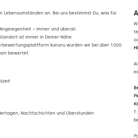
A
n Lebensumständen an. Bei uns bestimmst Du, was für
W
r Angelegenheit – immer und überall.
t
Standort ist immer in Deiner Nähe.
od
rbewertungsplattform kununu wurden wir bei über 1.000
H
rnen bewertet.
A
e
lzeit
B
Pi
K
T
eiertagen, Nachtschichten und Überstunden
b
P