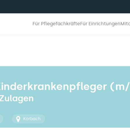
Für Pflegefachkräfte
Für Einrichtungen
Mit
Kinderkrankenpfleger (m
 Zulagen
Korbach