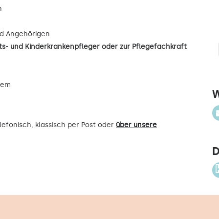
n
d Angehörigen
s- und Kinderkrankenpfleger oder zur Pflegefachkraft
uem
W
efonisch, klassisch per Post oder
über unsere
D