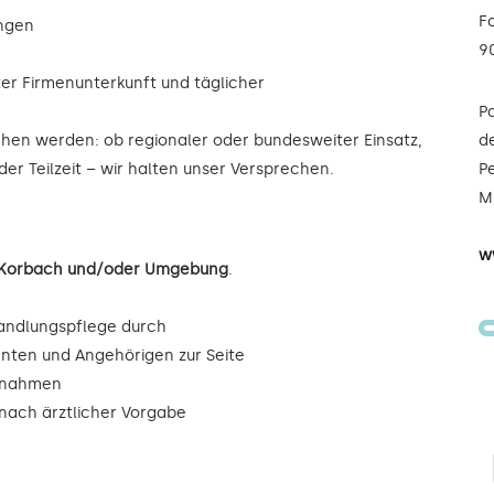
F
ungen
9
ter Firmenunterkunft und täglicher
P
ochen werden: ob regionaler oder bundesweiter Einsatz,
de
der Teilzeit – wir halten unser Versprechen.
Pe
Mi
w
n Korbach und/oder Umgebung
.
andlungspflege durch
enten und Angehörigen zur Seite
ßnahmen
ach ärztlicher Vorgabe