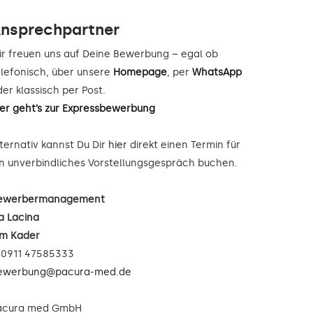
nsprechpartner
ir freuen uns auf Deine Bewerbung – egal ob
elefonisch, über unsere
Homepage
, per
WhatsApp
er klassisch per Post.
ier geht’s zur Expressbewerbung
lternativ kannst Du Dir
hier
direkt einen Termin für
in unverbindliches Vorstellungsgespräch buchen.
ewerbermanagement
a Lacina
im Kader
: 0911 47585333
ewerbung@pacura-med.de
acura med GmbH