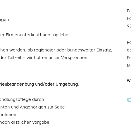
P
F
ungen
9
ter Firmenunterkunft und täglicher
P
ochen werden: ob regionaler oder bundesweiter Einsatz,
de
der Teilzeit – wir halten unser Versprechen.
Pe
Mi
w
in Neubrandenburg und/oder Umgebung
.
andlungspflege durch
enten und Angehörigen zur Seite
ßnahmen
ach ärztlicher Vorgabe