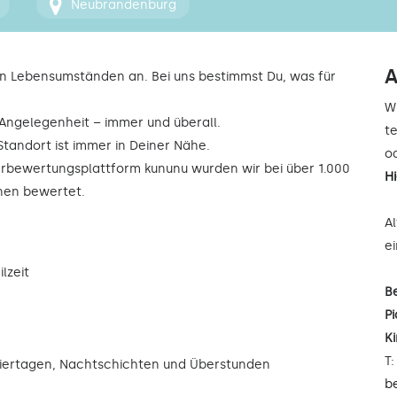
Neubrandenburg
A
n Lebensumständen an. Bei uns bestimmst Du, was für
W
r Angelegenheit – immer und überall.
t
Standort ist immer in Deiner Nähe.
od
rbewertungsplattform kununu wurden wir bei über 1.000
H
rnen bewertet.
A
e
lzeit
B
Pi
K
T
eiertagen, Nachtschichten und Überstunden
b