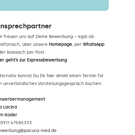
nsprechpartner
ir freuen uns auf Deine Bewerbung – egal ob
elefonisch, über unsere
Homepage
, per
WhatsApp
er klassisch per Post.
ier geht’s zur Expressbewerbung
lternativ kannst Du Dir
hier
direkt einen Termin für
in unverbindliches Vorstellungsgespräch buchen.
ewerbermanagement
a Lacina
im Kader
: 0911 47585333
ewerbung@pacura-med.de