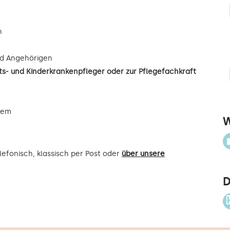
n
d Angehörigen
s- und Kinderkrankenpfleger oder zur Pflegefachkraft
uem
W
efonisch, klassisch per Post oder
über unsere
D