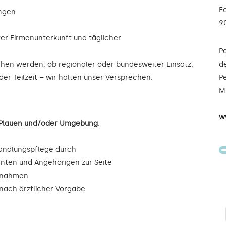
F
ungen
9
ter Firmenunterkunft und täglicher
P
ochen werden: ob regionaler oder bundesweiter Einsatz,
de
der Teilzeit – wir halten unser Versprechen.
Pe
Mi
w
n Plauen und/oder Umgebung
.
andlungspflege durch
enten und Angehörigen zur Seite
ßnahmen
ach ärztlicher Vorgabe