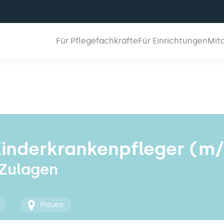
Für Pflegefachkräfte
Für Einrichtungen
Mit
Kinderkrankenpfleger (m/
 Zulagen
Plauen