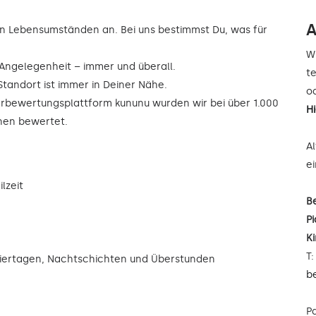
A
n Lebensumständen an. Bei uns bestimmst Du, was für
W
r Angelegenheit – immer und überall.
t
Standort ist immer in Deiner Nähe.
od
rbewertungsplattform kununu wurden wir bei über 1.000
H
rnen bewertet.
A
e
lzeit
B
Pi
K
T
eiertagen, Nachtschichten und Überstunden
b
P