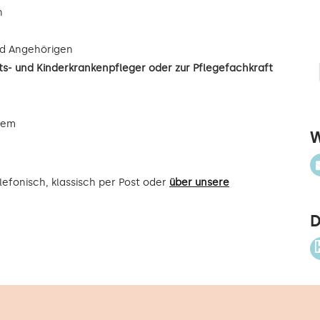
n
d Angehörigen
s- und Kinderkrankenpfleger oder zur Pflegefachkraft
uem
W
efonisch, klassisch per Post oder
über unsere
D