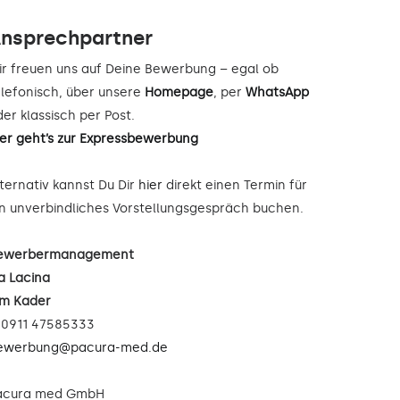
nsprechpartner
ir freuen uns auf Deine Bewerbung – egal ob
elefonisch, über unsere
Homepage
, per
WhatsApp
er klassisch per Post.
ier geht’s zur Expressbewerbung
lternativ kannst Du Dir
hier
direkt einen Termin für
in unverbindliches Vorstellungsgespräch buchen.
ewerbermanagement
a Lacina
im Kader
: 0911 47585333
ewerbung@pacura-med.de
acura med GmbH