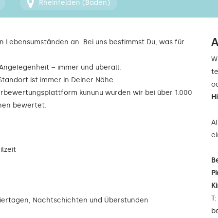
Rheinfelden (Baden)
A
n Lebensumständen an. Bei uns bestimmst Du, was für
W
r Angelegenheit – immer und überall.
t
Standort ist immer in Deiner Nähe.
od
rbewertungsplattform kununu wurden wir bei über 1.000
H
rnen bewertet.
A
e
lzeit
B
Pi
K
T
eiertagen, Nachtschichten und Überstunden
b