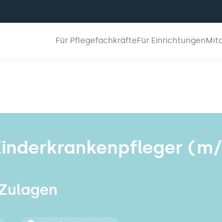
Für Pflegefachkräfte
Für Einrichtungen
Mit
inderkrankenpfleger (m/
 Zulagen