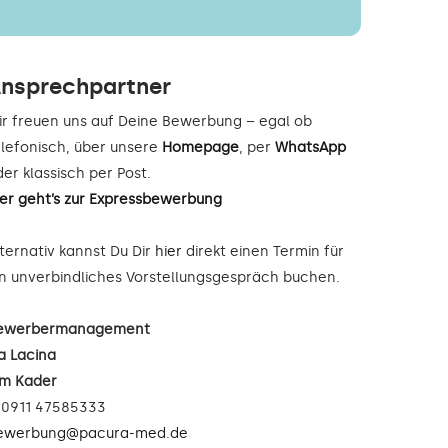
nsprechpartner
ir freuen uns auf Deine Bewerbung – egal ob
elefonisch, über unsere
Homepage
, per
WhatsApp
er klassisch per Post.
ier geht’s zur Expressbewerbung
lternativ kannst Du Dir
hier
direkt einen Termin für
in unverbindliches Vorstellungsgespräch buchen.
ewerbermanagement
a Lacina
im Kader
: 0911 47585333
ewerbung@pacura-med.de