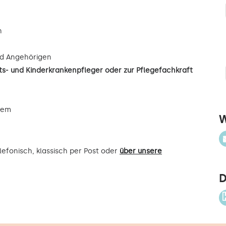
n
d Angehörigen
s- und Kinderkrankenpfleger oder zur Pflegefachkraft
uem
W
efonisch, klassisch per Post oder
über unsere
D