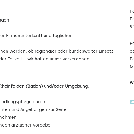
P
F
ungen
9
ter Firmenunterkunft und täglicher
P
ochen werden: ob regionaler oder bundesweiter Einsatz,
de
der Teilzeit – wir halten unser Versprechen.
Pe
Mi
w
n Rheinfelden (Baden) und/oder Umgebung
.
andlungspflege durch
enten und Angehörigen zur Seite
ßnahmen
ach ärztlicher Vorgabe