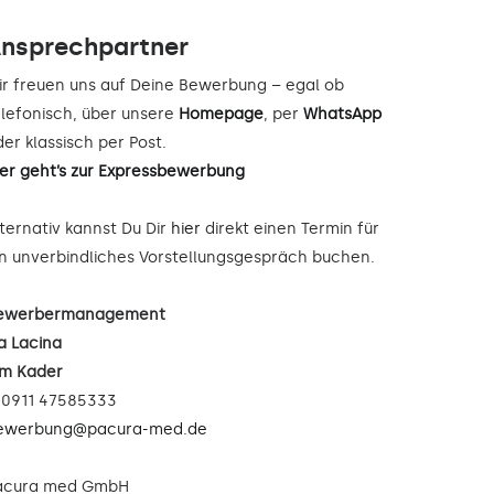
nsprechpartner
ir freuen uns auf Deine Bewerbung – egal ob
elefonisch, über unsere
Homepage
, per
WhatsApp
er klassisch per Post.
ier geht’s zur Expressbewerbung
lternativ kannst Du Dir
hier
direkt einen Termin für
in unverbindliches Vorstellungsgespräch buchen.
ewerbermanagement
a Lacina
im Kader
: 0911 47585333
ewerbung@pacura-med.de
acura med GmbH