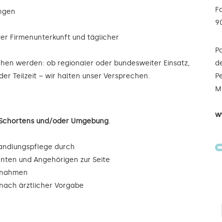
F
ungen
9
ter Firmenunterkunft und täglicher
P
ochen werden: ob regionaler oder bundesweiter Einsatz,
de
der Teilzeit – wir halten unser Versprechen.
Pe
Mi
w
n Schortens und/oder Umgebung
.
andlungspflege durch
enten und Angehörigen zur Seite
ßnahmen
ach ärztlicher Vorgabe