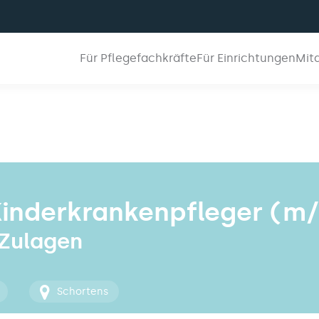
Für Pflegefachkräfte
Für Einrichtungen
Mit
Kinderkrankenpfleger (m/
 Zulagen
Schortens