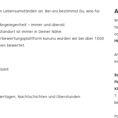
A
n Lebensumständen an. Bei uns bestimmst Du, was für
W
r Angelegenheit – immer und überall.
t
Standort ist immer in Deiner Nähe.
od
rbewertungsplattform kununu wurden wir bei über 1.000
H
rnen bewertet.
A
e
lzeit
B
Pi
K
T
eiertagen, Nachtschichten und Überstunden
b
P