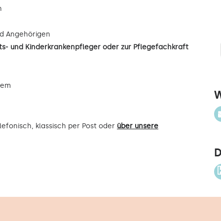
n
d Angehörigen
s- und Kinderkrankenpfleger oder zur Pflegefachkraft
uem
W
efonisch, klassisch per Post oder
über unsere
D