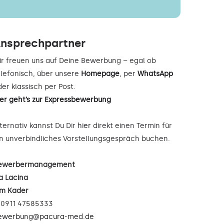
nsprechpartner
ir freuen uns auf Deine Bewerbung – egal ob
elefonisch, über unsere
Homepage
, per
WhatsApp
er klassisch per Post.
ier geht’s zur Expressbewerbung
lternativ kannst Du Dir
hier
direkt einen Termin für
in unverbindliches Vorstellungsgespräch buchen.
ewerbermanagement
a Lacina
im Kader
: 0911 47585333
ewerbung@pacura-med.de