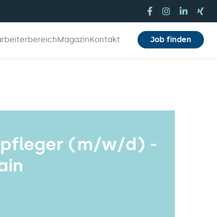
arbeiterbereich
Magazin
Kontakt
Job finden
npfleger (m/w/d) -
ain