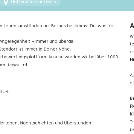
Hattersheim am Main
A
n Lebensumständen an. Bei uns bestimmst Du, was für
W
r Angelegenheit – immer und überall.
t
Standort ist immer in Deiner Nähe.
od
rbewertungsplattform kununu wurden wir bei über 1.000
H
rnen bewertet.
A
e
lzeit
B
Pi
K
T
eiertagen, Nachtschichten und Überstunden
b