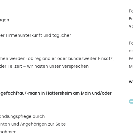
P
F
ungen
9
ter Firmenunterkunft und täglicher
P
de
ochen werden: ob regionaler oder bundesweiter Einsatz,
Pe
oder Teilzeit – wir halten unser Versprechen
Mi
w
legefachfrau/-mann in Hattersheim am Main und/oder
andlungspflege durch
enten und Angehörigen zur Seite
ßnahmen