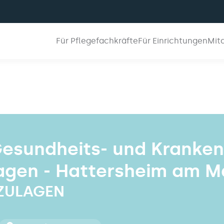
Für Pflegefachkräfte
Für Einrichtungen
Mit
Gesundheits- und Kranke
ulagen - Hattersheim am M
+ ZULAGEN