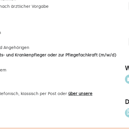
ach ärztlicher Vorgabe
n
d Angehörigen
s- und Krankenpfleger oder zur Pflegefachkraft (m/w/d)
W
uem
efonisch, klassisch per Post oder
über unsere
D