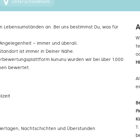
Unterschleißheim
A
n Lebensumständen an. Bei uns bestimmst Du, was für
W
r Angelegenheit – immer und überall.
t
Standort ist immer in Deiner Nähe.
od
rbewertungsplattform kununu wurden wir bei über 1.000
H
rnen bewertet.
A
e
lzeit
B
Pi
K
T
eiertagen, Nachtschichten und Überstunden
b