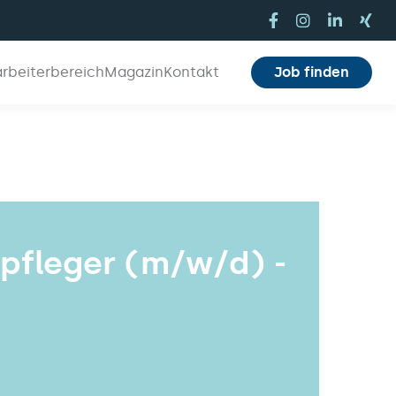
arbeiterbereich
Magazin
Kontakt
Job finden
npfleger (m/w/d) -