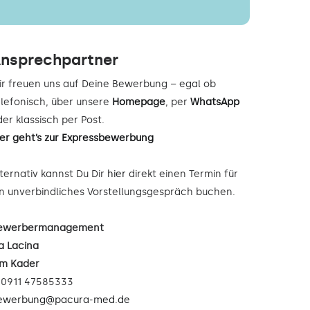
nsprechpartner
ir freuen uns auf Deine Bewerbung – egal ob
elefonisch, über unsere
Homepage
, per
WhatsApp
er klassisch per Post.
ier geht’s zur Expressbewerbung
lternativ kannst Du Dir
hier
direkt einen Termin für
in unverbindliches Vorstellungsgespräch buchen.
ewerbermanagement
a Lacina
im Kader
: 0911 47585333
ewerbung@pacura-med.de