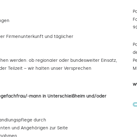
P
F
ungen
9
ter Firmenunterkunft und täglicher
P
de
ochen werden: ob regionaler oder bundesweiter Einsatz,
Pe
oder Teilzeit – wir halten unser Versprechen
Mi
w
legefachfrau/-mann in Unterschleißheim und/oder
andlungspflege durch
enten und Angehörigen zur Seite
ßnahmen