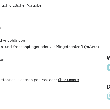
ach ärztlicher Vorgabe
n
d Angehörigen
s- und Krankenpfleger oder zur Pflegefachkraft (m/w/d)
W
uem
efonisch, klassisch per Post oder
über unsere
D