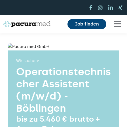
Zum
Inhalt
springen
Job finden
Tog
Für Pflegekräfte
Nav
Für Einrichtungen
Wir suchen:
Operationstechnis
Mitarbeiterbereich
cher Assistent
Karriere
(m/w/d) -
Über uns
Böblingen
Magazin
bis zu 5.460 € brutto +