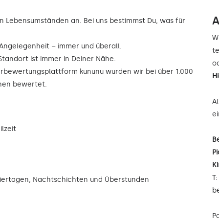
A
n Lebensumständen an. Bei uns bestimmst Du, was für
W
r Angelegenheit – immer und überall.
t
Standort ist immer in Deiner Nähe.
od
rbewertungsplattform kununu wurden wir bei über 1.000
H
rnen bewertet.
A
e
lzeit
B
Pi
K
T
eiertagen, Nachtschichten und Überstunden
b
P