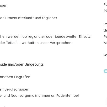
F
ungen
9
ter Firmenunterkunft und täglicher
P
de
ochen werden: ob regionaler oder bundesweiter Einsatz,
Pe
der Teilzeit – wir halten unser Versprechen.
Mi
w
tehude und/oder Umgebung
.
inischen Eingriffen
eren Berufsgruppen
ngs- und Nachsorgemaßnahmen an Patienten bei