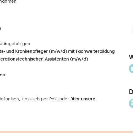
ßnahmen
n
d Angehörigen
s- und Krankenpfleger (m/w/d) mit Fachweiterbildung
W
perationstechnischen Assistenten (m/w/d)
uem
D
efonisch, klassisch per Post oder
über unsere