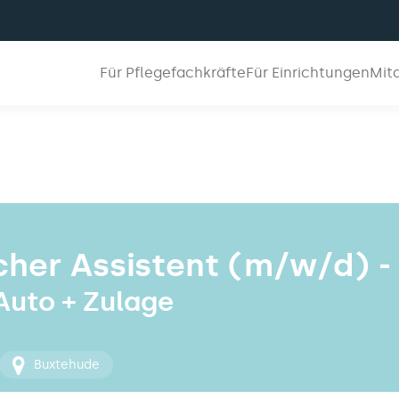
Für Pflegefachkräfte
Für Einrichtungen
Mit
cher Assistent (m/w/d) -
 Auto + Zulage
Buxtehude