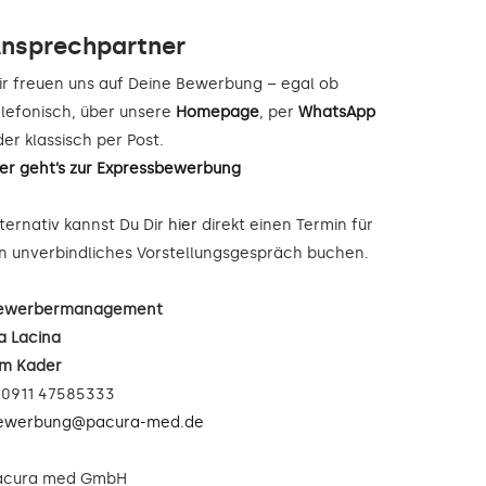
nsprechpartner
ir freuen uns auf Deine Bewerbung – egal ob
elefonisch, über unsere
Homepage
, per
WhatsApp
er klassisch per Post.
ier geht’s zur Expressbewerbung
lternativ kannst Du Dir
hier
direkt einen Termin für
in unverbindliches Vorstellungsgespräch buchen.
ewerbermanagement
a Lacina
im Kader
: 0911 47585333
ewerbung@pacura-med.de
acura med GmbH