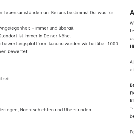
A
n Lebensumständen an. Bei uns bestimmst Du, was für
W
r Angelegenheit – immer und überall.
t
Standort ist immer in Deiner Nähe.
od
rbewertungsplattform kununu wurden wir bei über 1.000
H
rnen bewertet.
A
e
lzeit
B
Pi
K
T
eiertagen, Nachtschichten und Überstunden
b
P