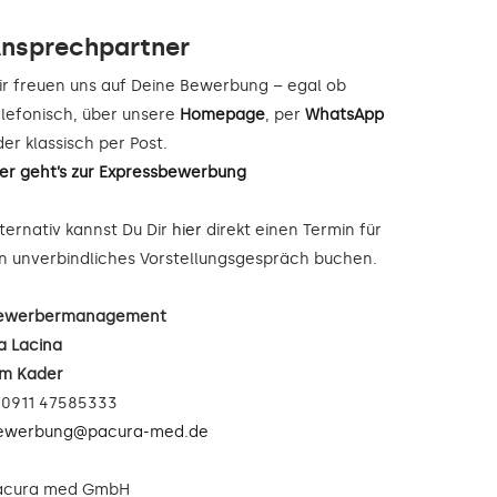
nsprechpartner
ir freuen uns auf Deine Bewerbung – egal ob
elefonisch, über unsere
Homepage
, per
WhatsApp
er klassisch per Post.
ier geht’s zur Expressbewerbung
lternativ kannst Du Dir
hier
direkt einen Termin für
in unverbindliches Vorstellungsgespräch buchen.
ewerbermanagement
a Lacina
im Kader
: 0911 47585333
ewerbung@pacura-med.de
acura med GmbH