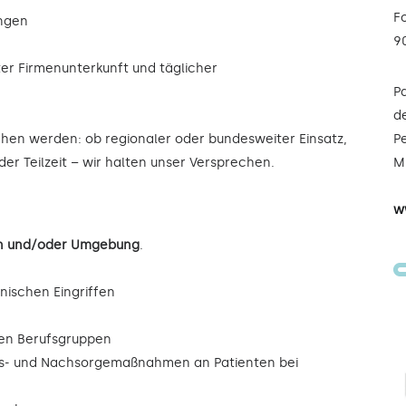
F
ungen
9
ter Firmenunterkunft und täglicher
P
de
ochen werden: ob regionaler oder bundesweiter Einsatz,
Pe
der Teilzeit – wir halten unser Versprechen.
Mi
w
ßen und/oder Umgebung
.
inischen Eingriffen
eren Berufsgruppen
ngs- und Nachsorgemaßnahmen an Patienten bei