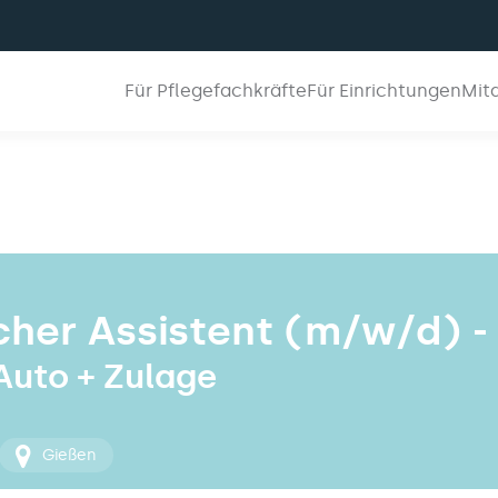
Für Pflegefachkräfte
Für Einrichtungen
Mit
her Assistent (m/w/d) -
 Auto + Zulage
Gießen