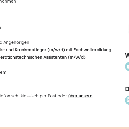
ßnahmen
n
d Angehörigen
s- und Krankenpfleger (m/w/d) mit Fachweiterbildung
W
perationstechnischen Assistenten (m/w/d)
uem
D
efonisch, klassisch per Post oder
über unsere