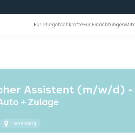
Für Pflegefachkräfte
Für Einrichtungen
Mit
her Assistent (m/w/d) -
 Auto + Zulage
Herrenberg