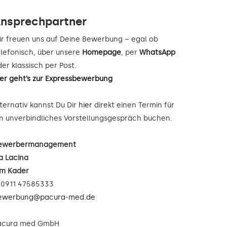
nsprechpartner
ir freuen uns auf Deine Bewerbung – egal ob
elefonisch, über unsere
Homepage
, per
WhatsApp
er klassisch per Post.
ier geht’s zur Expressbewerbung
lternativ kannst Du Dir
hier
direkt einen Termin für
in unverbindliches Vorstellungsgespräch buchen.
ewerbermanagement
a Lacina
im Kader
: 0911 47585333
ewerbung@pacura-med.de
acura med GmbH