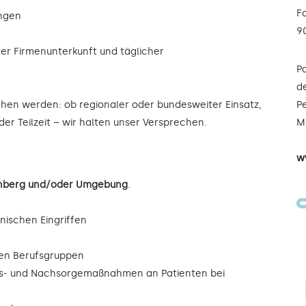
F
ungen
9
ter Firmenunterkunft und täglicher
P
de
ochen werden: ob regionaler oder bundesweiter Einsatz,
Pe
der Teilzeit – wir halten unser Versprechen.
Mi
w
renberg und/oder Umgebung
.
inischen Eingriffen
eren Berufsgruppen
ngs- und Nachsorgemaßnahmen an Patienten bei