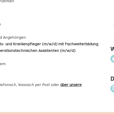
ßnahmen
n
d Angehörigen
s- und Krankenpfleger (m/w/d) mit Fachweiterbildung
W
perationstechnischen Assistenten (m/w/d)
uem
D
efonisch, klassisch per Post oder
über unsere