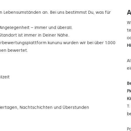
A
n Lebensumständen an. Bei uns bestimmst Du, was für
W
r Angelegenheit – immer und überall.
t
Standort ist immer in Deiner Nähe.
od
rbewertungsplattform kununu wurden wir bei über 1.000
H
rnen bewertet.
A
e
lzeit
B
Pi
K
T
eiertagen, Nachtschichten und Überstunden
b
P