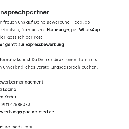
nsprechpartner
ir freuen uns auf Deine Bewerbung – egal ob
elefonisch, über unsere
Homepage
, per
WhatsApp
er klassisch per Post.
ier geht’s zur Expressbewerbung
lternativ kannst Du Dir
hier
direkt einen Termin für
in unverbindliches Vorstellungsgespräch buchen.
ewerbermanagement
a Lacina
im Kader
: 0911 47585333
ewerbung@pacura-med.de
acura med GmbH