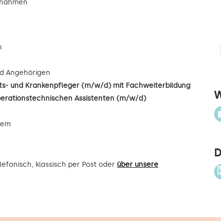
ßnahmen
n
d Angehörigen
s- und Krankenpfleger (m/w/d) mit Fachweiterbildung
W
perationstechnischen Assistenten (m/w/d)
uem
D
efonisch, klassisch per Post oder
über unsere