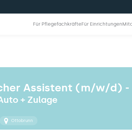
Für Pflegefachkräfte
Für Einrichtungen
Mit
cher Assistent (m/w/d) -
 Auto + Zulage
Ottobrunn