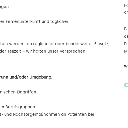
F
ungen
9
ter Firmenunterkunft und täglicher
P
de
ochen werden: ob regionaler oder bundesweiter Einsatz,
Pe
der Teilzeit – wir halten unser Versprechen.
Mi
w
obrunn und/oder Umgebung
.
inischen Eingriffen
eren Berufsgruppen
ngs- und Nachsorgemaßnahmen an Patienten bei