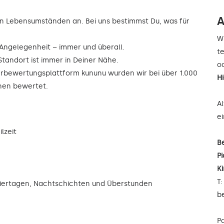
A
n Lebensumständen an. Bei uns bestimmst Du, was für
W
r Angelegenheit – immer und überall.
t
Standort ist immer in Deiner Nähe.
od
rbewertungsplattform kununu wurden wir bei über 1.000
H
rnen bewertet.
A
e
lzeit
B
Pi
K
T
eiertagen, Nachtschichten und Überstunden
b
P