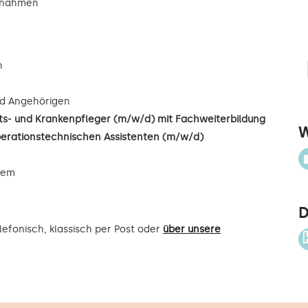
ßnahmen
n
d Angehörigen
s- und Krankenpfleger (m/w/d) mit Fachweiterbildung
W
perationstechnischen Assistenten (m/w/d)
uem
D
efonisch, klassisch per Post oder
über unsere