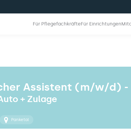
Für Pflegefachkräfte
Für Einrichtungen
Mit
her Assistent (m/w/d) -
 Auto + Zulage
Panketal