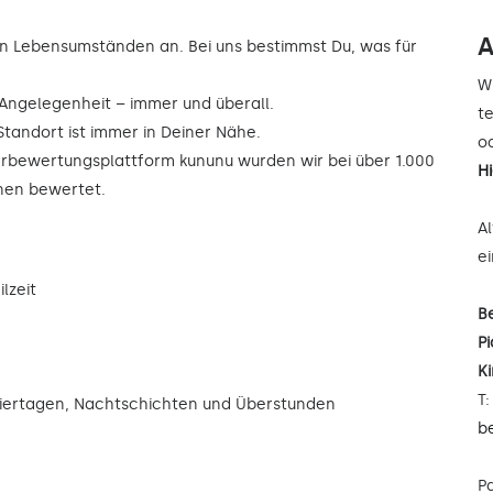
A
n Lebensumständen an. Bei uns bestimmst Du, was für
W
r Angelegenheit – immer und überall.
t
Standort ist immer in Deiner Nähe.
od
rbewertungsplattform kununu wurden wir bei über 1.000
H
rnen bewertet.
A
e
lzeit
B
Pi
K
T
eiertagen, Nachtschichten und Überstunden
b
P