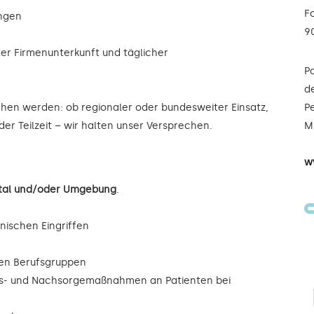
F
ungen
9
ter Firmenunterkunft und täglicher
P
de
ochen werden: ob regionaler oder bundesweiter Einsatz,
Pe
der Teilzeit – wir halten unser Versprechen.
Mi
w
ketal und/oder Umgebung
.
inischen Eingriffen
eren Berufsgruppen
ngs- und Nachsorgemaßnahmen an Patienten bei