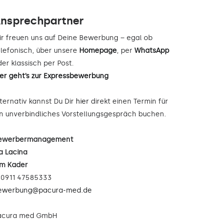
nsprechpartner
ir freuen uns auf Deine Bewerbung – egal ob
elefonisch, über unsere
Homepage
, per
WhatsApp
er klassisch per Post.
ier geht’s zur Expressbewerbung
lternativ kannst Du Dir
hier
direkt einen Termin für
in unverbindliches Vorstellungsgespräch buchen.
ewerbermanagement
a Lacina
im Kader
: 0911 47585333
ewerbung@pacura-med.de
acura med GmbH