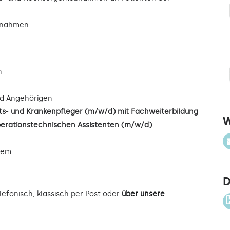
ßnahmen
n
d Angehörigen
s- und Krankenpfleger (m/w/d) mit Fachweiterbildung
W
perationstechnischen Assistenten (m/w/d)
uem
D
efonisch, klassisch per Post oder
über unsere