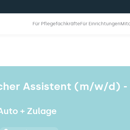
Für Pflegefachkräfte
Für Einrichtungen
Mit
cher Assistent (m/w/d) -
 Auto + Zulage