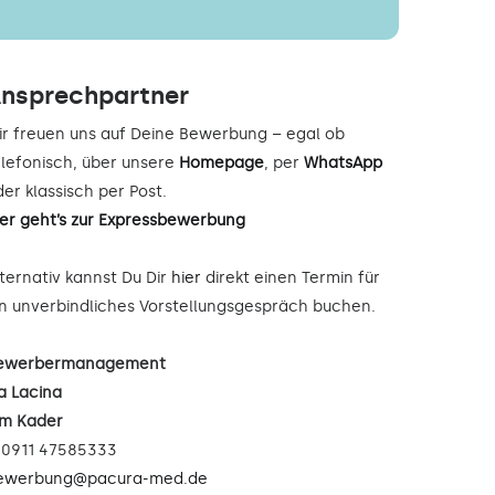
nsprechpartner
ir freuen uns auf Deine Bewerbung – egal ob
elefonisch, über unsere
Homepage
, per
WhatsApp
er klassisch per Post.
ier geht’s zur Expressbewerbung
lternativ kannst Du Dir
hier
direkt einen Termin für
in unverbindliches Vorstellungsgespräch buchen.
ewerbermanagement
a Lacina
im Kader
: 0911 47585333
ewerbung@pacura-med.de