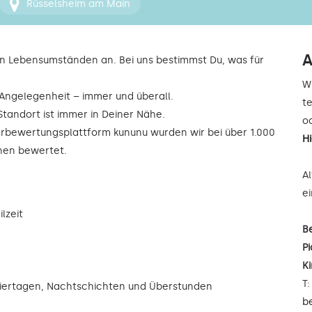
Rüsselsheim am Main
A
n Lebensumständen an. Bei uns bestimmst Du, was für
W
r Angelegenheit – immer und überall.
t
Standort ist immer in Deiner Nähe.
od
rbewertungsplattform kununu wurden wir bei über 1.000
H
rnen bewertet.
A
e
lzeit
B
Pi
K
T
eiertagen, Nachtschichten und Überstunden
b