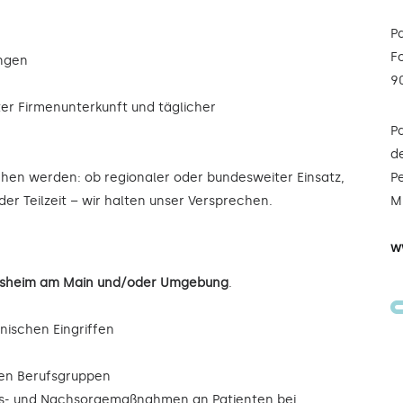
P
F
ungen
9
ter Firmenunterkunft und täglicher
P
de
ochen werden: ob regionaler oder bundesweiter Einsatz,
Pe
der Teilzeit – wir halten unser Versprechen.
Mi
w
selsheim am Main und/oder Umgebung
.
inischen Eingriffen
eren Berufsgruppen
ngs- und Nachsorgemaßnahmen an Patienten bei