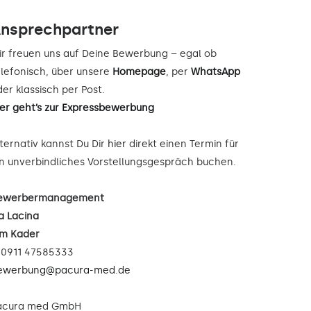
nsprechpartner
ir freuen uns auf Deine Bewerbung – egal ob
elefonisch, über unsere
Homepage
, per
WhatsApp
er klassisch per Post.
ier geht’s zur Expressbewerbung
lternativ kannst Du Dir
hier
direkt einen Termin für
in unverbindliches Vorstellungsgespräch buchen.
ewerbermanagement
a Lacina
im Kader
: 0911 47585333
ewerbung@pacura-med.de
acura med GmbH