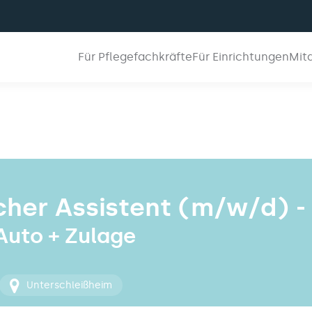
Für Pflegefachkräfte
Für Einrichtungen
Mit
her Assistent (m/w/d) -
 Auto + Zulage
Unterschleißheim