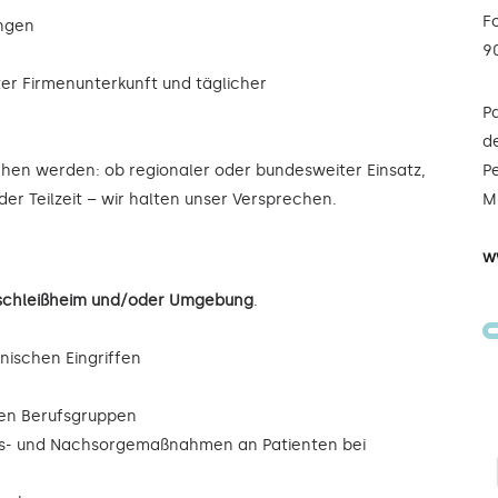
F
ungen
9
ter Firmenunterkunft und täglicher
P
de
ochen werden: ob regionaler oder bundesweiter Einsatz,
Pe
der Teilzeit – wir halten unser Versprechen.
Mi
w
erschleißheim und/oder Umgebung
.
inischen Eingriffen
eren Berufsgruppen
ngs- und Nachsorgemaßnahmen an Patienten bei