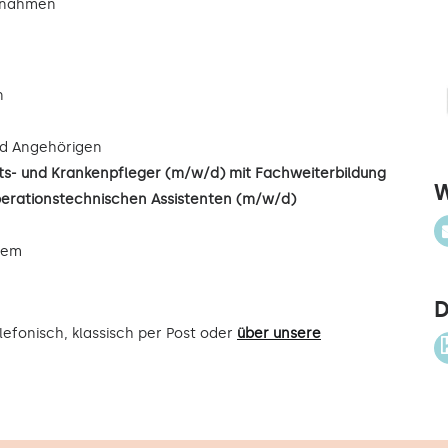
ßnahmen
n
d Angehörigen
s- und Krankenpfleger (m/w/d) mit Fachweiterbildung
W
perationstechnischen Assistenten (m/w/d)
uem
D
efonisch, klassisch per Post oder
über unsere