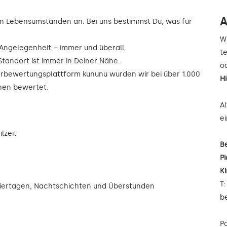
A
n Lebensumständen an. Bei uns bestimmst Du, was für
W
r Angelegenheit – immer und überall.
t
Standort ist immer in Deiner Nähe.
od
rbewertungsplattform kununu wurden wir bei über 1.000
H
rnen bewertet.
A
e
lzeit
B
Pi
K
T
eiertagen, Nachtschichten und Überstunden
b
P