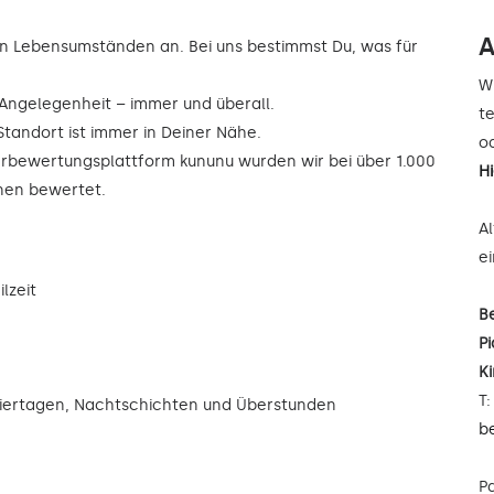
A
n Lebensumständen an. Bei uns bestimmst Du, was für
W
r Angelegenheit – immer und überall.
t
Standort ist immer in Deiner Nähe.
od
rbewertungsplattform kununu wurden wir bei über 1.000
H
rnen bewertet.
A
e
lzeit
B
Pi
K
T
eiertagen, Nachtschichten und Überstunden
b
P