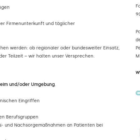
F
ungen
9
ter Firmenunterkunft und täglicher
P
de
ochen werden: ob regionaler oder bundesweiter Einsatz,
Pe
der Teilzeit – wir halten unser Versprechen.
Mi
w
rnheim und/oder Umgebung
.
inischen Eingriffen
eren Berufsgruppen
ngs- und Nachsorgemaßnahmen an Patienten bei