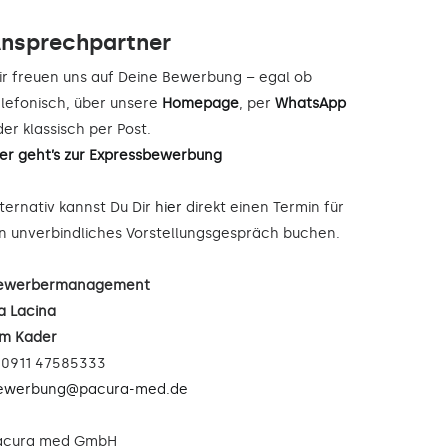
nsprechpartner
ir freuen uns auf Deine Bewerbung – egal ob
elefonisch, über unsere
Homepage
, per
WhatsApp
er klassisch per Post.
ier geht’s zur Expressbewerbung
lternativ kannst Du Dir
hier
direkt einen Termin für
in unverbindliches Vorstellungsgespräch buchen.
ewerbermanagement
a Lacina
im Kader
: 0911 47585333
ewerbung@pacura-med.de
acura med GmbH