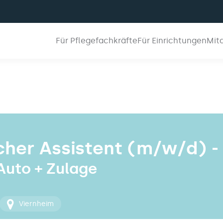
Für Pflegefachkräfte
Für Einrichtungen
Mit
her Assistent (m/w/d) -
 Auto + Zulage
Viernheim