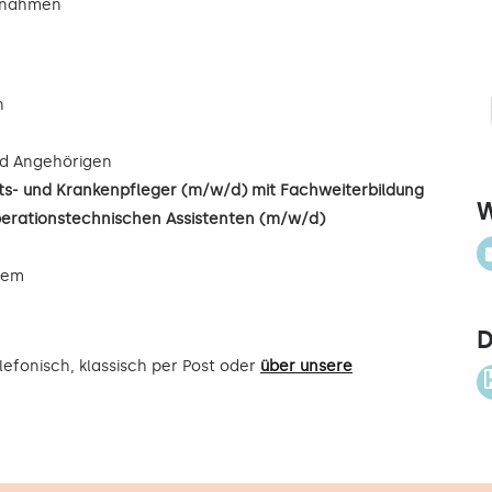
ßnahmen
n
d Angehörigen
s- und Krankenpfleger (m/w/d) mit Fachweiterbildung
W
perationstechnischen Assistenten (m/w/d)
uem
D
efonisch, klassisch per Post oder
über unsere