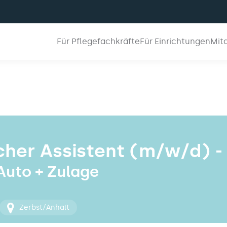
Für Pflegefachkräfte
Für Einrichtungen
Mit
her Assistent (m/w/d) -
 Auto + Zulage
Zerbst/Anhalt