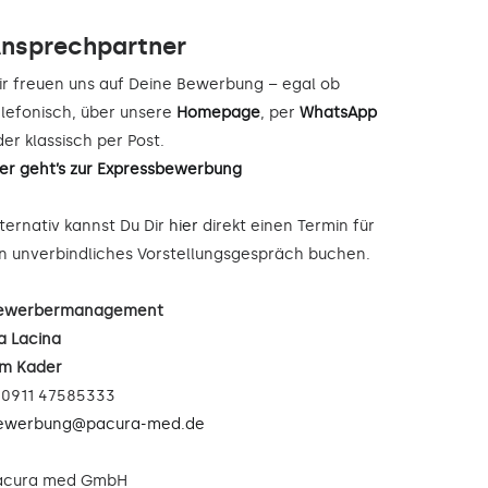
nsprechpartner
ir freuen uns auf Deine Bewerbung – egal ob
elefonisch, über unsere
Homepage
, per
WhatsApp
er klassisch per Post.
ier geht’s zur Expressbewerbung
lternativ kannst Du Dir
hier
direkt einen Termin für
in unverbindliches Vorstellungsgespräch buchen.
ewerbermanagement
a Lacina
im Kader
: 0911 47585333
ewerbung@pacura-med.de
acura med GmbH