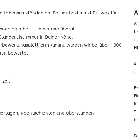
A
n Lebensumständen an. Bei uns bestimmst Du, was für
W
r Angelegenheit – immer und überall.
t
Standort ist immer in Deiner Nähe.
od
rbewertungsplattform kununu wurden wir bei über 1.000
H
rnen bewertet.
A
e
lzeit
B
Pi
K
T
eiertagen, Nachtschichten und Überstunden
b
P