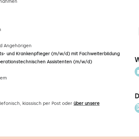
ßnahmen
n
d Angehörigen
s- und Krankenpfleger (m/w/d) mit Fachweiterbildung
W
perationstechnischen Assistenten (m/w/d)
uem
D
efonisch, klassisch per Post oder
über unsere