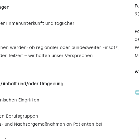
F
ungen
9
ter Firmenunterkunft und täglicher
P
de
ochen werden: ob regionaler oder bundesweiter Einsatz,
Pe
der Teilzeit – wir halten unser Versprechen.
Mi
w
bst/Anhalt und/oder Umgebung
.
inischen Eingriffen
eren Berufsgruppen
ngs- und Nachsorgemaßnahmen an Patienten bei