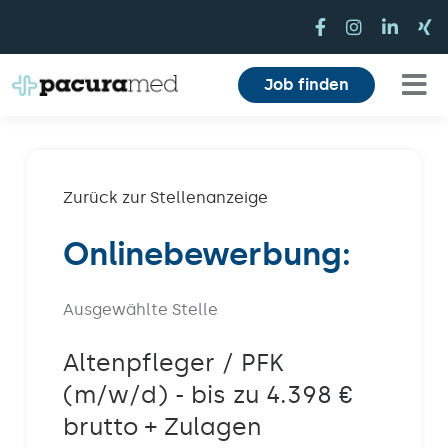
Zum
Inhalt
springen
Job finden
Tog
Für Pflegekräfte
Nav
Für Einrichtungen
Zurück zur Stellenanzeige
Onlinebewerbung:
Mitarbeiterbereich
Karriere
Ausgewählte Stelle
Über uns
Altenpfleger / PFK
(m/w/d) - bis zu 4.398 €
Magazin
brutto + Zulagen